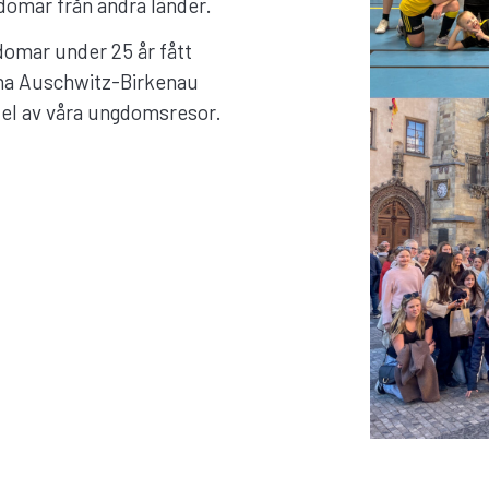
omar från andra länder.
domar under 25 år fått
ena Auschwitz-Birkenau
 del av våra ungdomsresor.