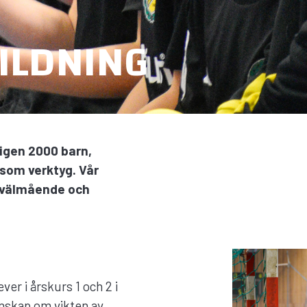
ILDNING
ligen 2000 barn,
som verktyg. Vår
 välmående och
er i årskurs 1 och 2 i
kunskap om vikten av