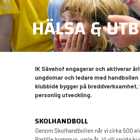
HÄLSA & UTB
IK Sävehof engagerar och aktiverar år
ungdomar och ledare med handbollen 
klubbidé bygger på breddverksamhet,
personlig utveckling.
SKOLHANDBOLL
Genom Skolhandbollen når vi cirka 500 elev
Partille kommun, varje år. Vi vill sprida 