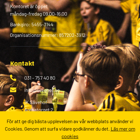
Kontoret är öppet
måndag-fredag 09.00-16.00
Bankgiro: 5455-3144
Organisationsnummer: 857202-3912
Kontakt
031 - 757 40 80
info@savehof.se
IK Sävehof
Arenatorget 2
433 38 Partille
För att ge dig bästa upplevelsen av vår webbplats använder vi
Cookies. Genom att surfa vidare godkänner du det.
Läs mer om
Fler kontaktvägar
cookies