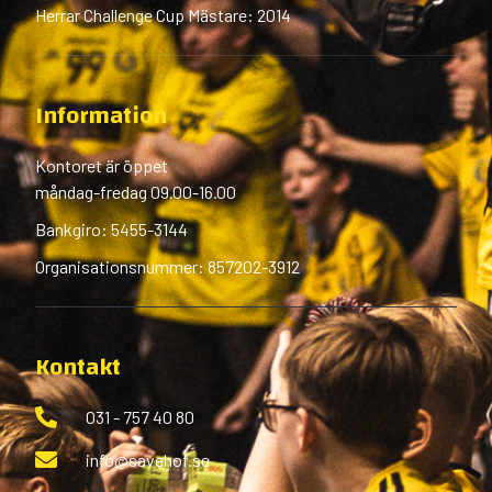
Herrar Challenge Cup Mästare: 2014
Information
Kontoret är öppet
måndag-fredag 09.00-16.00
Bankgiro: 5455-3144
Organisationsnummer: 857202-3912
Kontakt
031 - 757 40 80
info@savehof.se