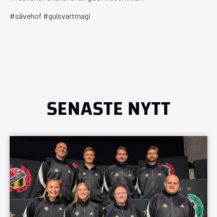
#sävehof #gulsvartmagi
SENASTE NYTT