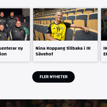
senterar ny
Nina Koppang tillbaka i IK
I
ion
Sävehof
E
FLER NYHETER