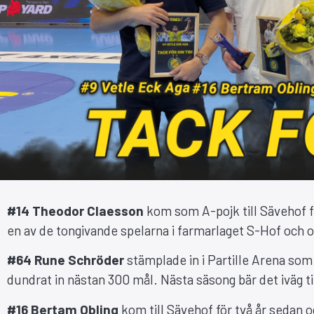
#14 Theodor Claesson
kom som A-pojk till Sävehof 
en av de tongivande spelarna i farmarlaget S-Hof och 
#64 Rune Schröder
stämplade in i Partille Arena som
dundrat in nästan 300 mål. Nästa säsong bär det iväg t
#16 Bertam Obling
kom till Sävehof för två år sedan o