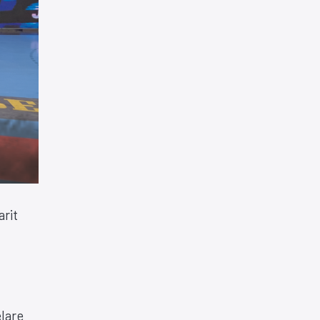
rit
elare