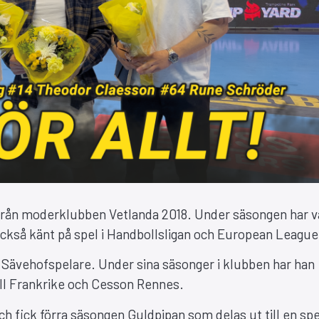
från moderklubben Vetlanda 2018. Under säsongen har va
också känt på spel i Handbollsligan och European League
 Sävehofspelare. Under sina säsonger i klubben har han
ill Frankrike och Cesson Rennes.
ch fick förra säsongen Guldpipan som delas ut till en sp