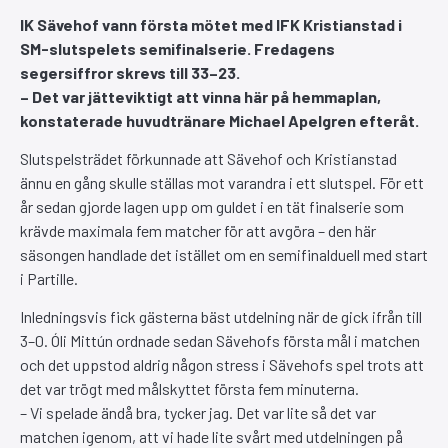
IK Sävehof vann första mötet med IFK Kristianstad i
SM-slutspelets semifinalserie. Fredagens
segersiffror skrevs till 33–23.
– Det var jätteviktigt att vinna här på hemmaplan,
konstaterade huvudtränare Michael Apelgren efteråt.
Slutspelsträdet förkunnade att Sävehof och Kristianstad
ännu en gång skulle ställas mot varandra i ett slutspel. För ett
år sedan gjorde lagen upp om guldet i en tät finalserie som
krävde maximala fem matcher för att avgöra – den här
säsongen handlade det istället om en semifinalduell med start
i Partille.
Inledningsvis fick gästerna bäst utdelning när de gick ifrån till
3–0. Óli Mittún ordnade sedan Sävehofs första mål i matchen
och det uppstod aldrig någon stress i Sävehofs spel trots att
det var trögt med målskyttet första fem minuterna.
– Vi spelade ändå bra, tycker jag. Det var lite så det var
matchen igenom, att vi hade lite svårt med utdelningen på