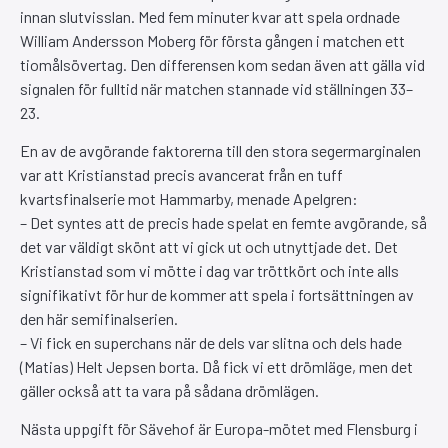
innan slutvisslan. Med fem minuter kvar att spela ordnade
William Andersson Moberg för första gången i matchen ett
tiomålsövertag. Den differensen kom sedan även att gälla vid
signalen för fulltid när matchen stannade vid ställningen 33–
23.
En av de avgörande faktorerna till den stora segermarginalen
var att Kristianstad precis avancerat från en tuff
kvartsfinalserie mot Hammarby, menade Apelgren:
– Det syntes att de precis hade spelat en femte avgörande, så
det var väldigt skönt att vi gick ut och utnyttjade det. Det
Kristianstad som vi mötte i dag var tröttkört och inte alls
signifikativt för hur de kommer att spela i fortsättningen av
den här semifinalserien.
– Vi fick en superchans när de dels var slitna och dels hade
(Matias) Helt Jepsen borta. Då fick vi ett drömläge, men det
gäller också att ta vara på sådana drömlägen.
Nästa uppgift för Sävehof är Europa-mötet med Flensburg i