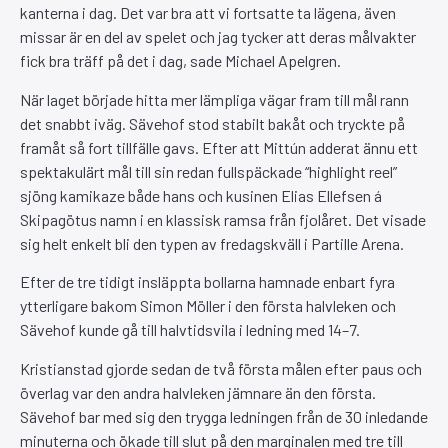
kanterna i dag. Det var bra att vi fortsatte ta lägena, även
missar är en del av spelet och jag tycker att deras målvakter
fick bra träff på det i dag, sade Michael Apelgren.
När laget började hitta mer lämpliga vägar fram till mål rann
det snabbt iväg. Sävehof stod stabilt bakåt och tryckte på
framåt så fort tillfälle gavs. Efter att Mittún adderat ännu ett
spektakulärt mål till sin redan fullspäckade “highlight reel”
sjöng kamikaze både hans och kusinen Elias Ellefsen á
Skipagötus namn i en klassisk ramsa från fjolåret. Det visade
sig helt enkelt bli den typen av fredagskväll i Partille Arena.
Efter de tre tidigt insläppta bollarna hamnade enbart fyra
ytterligare bakom Simon Möller i den första halvleken och
Sävehof kunde gå till halvtidsvila i ledning med 14–7.
Kristianstad gjorde sedan de två första målen efter paus och
överlag var den andra halvleken jämnare än den första.
Sävehof bar med sig den trygga ledningen från de 30 inledande
minuterna och ökade till slut på den marginalen med tre till