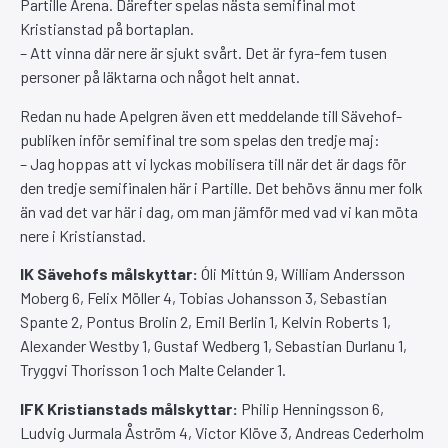
Partille Arena. Därefter spelas nästa semifinal mot
Kristianstad på bortaplan.
– Att vinna där nere är sjukt svårt. Det är fyra-fem tusen
personer på läktarna och något helt annat.
Redan nu hade Apelgren även ett meddelande till Sävehof-
publiken inför semifinal tre som spelas den tredje maj:
– Jag hoppas att vi lyckas mobilisera till när det är dags för
den tredje semifinalen här i Partille. Det behövs ännu mer folk
än vad det var här i dag, om man jämför med vad vi kan möta
nere i Kristianstad.
IK Sävehofs målskyttar:
Óli Mittún 9, William Andersson
Moberg 6, Felix Möller 4, Tobias Johansson 3, Sebastian
Spante 2, Pontus Brolin 2, Emil Berlin 1, Kelvin Roberts 1,
Alexander Westby 1, Gustaf Wedberg 1, Sebastian Durlanu 1,
Tryggvi Thorisson 1 och Malte Celander 1.
IFK Kristianstads målskyttar:
Philip Henningsson 6,
Ludvig Jurmala Åström 4, Victor Klöve 3, Andreas Cederholm