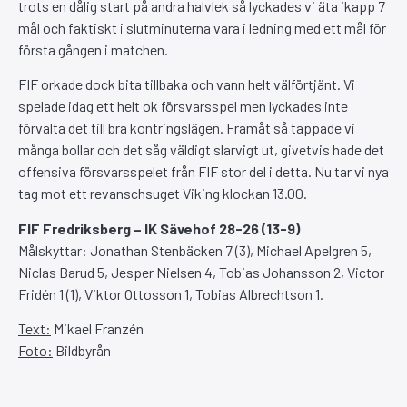
trots en dålig start på andra halvlek så lyckades vi äta ikapp 7
mål och faktiskt i slutminuterna vara i ledning med ett mål för
första gången i matchen.
FIF orkade dock bita tillbaka och vann helt välförtjänt. Vi
spelade idag ett helt ok försvarsspel men lyckades inte
förvalta det till bra kontringslägen. Framåt så tappade vi
många bollar och det såg väldigt slarvigt ut, givetvis hade det
offensiva försvarsspelet från FIF stor del i detta. Nu tar vi nya
tag mot ett revanschsuget Viking klockan 13.00.
FIF Fredriksberg – IK Sävehof 28-26 (13-9)
Målskyttar: Jonathan Stenbäcken 7 (3), Michael Apelgren 5,
Niclas Barud 5, Jesper Nielsen 4, Tobias Johansson 2, Victor
Fridén 1 (1), Viktor Ottosson 1, Tobias Albrechtson 1.
Text:
Mikael Franzén
Foto:
Bildbyrån