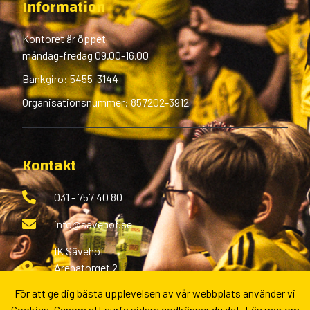
Information
Kontoret är öppet
måndag-fredag 09.00-16.00
Bankgiro: 5455-3144
Organisationsnummer: 857202-3912
Kontakt
031 - 757 40 80
info@savehof.se
IK Sävehof
Arenatorget 2
433 38 Partille
För att ge dig bästa upplevelsen av vår webbplats använder vi
Cookies. Genom att surfa vidare godkänner du det.
Läs mer om