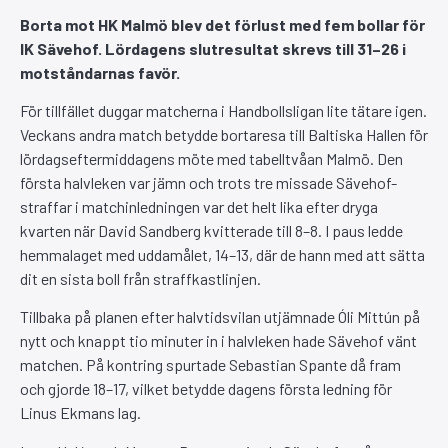
Borta mot HK Malmö blev det förlust med fem bollar för
IK Sävehof. Lördagens slutresultat skrevs till 31–26 i
motståndarnas favör.
För tillfället duggar matcherna i Handbollsligan lite tätare igen.
Veckans andra match betydde bortaresa till Baltiska Hallen för
lördagseftermiddagens möte med tabelltvåan Malmö. Den
första halvleken var jämn och trots tre missade Sävehof-
straffar i matchinledningen var det helt lika efter dryga
kvarten när David Sandberg kvitterade till 8–8. I paus ledde
hemmalaget med uddamålet, 14–13, där de hann med att sätta
dit en sista boll från straffkastlinjen.
Tillbaka på planen efter halvtidsvilan utjämnade Óli Mittún på
nytt och knappt tio minuter in i halvleken hade Sävehof vänt
matchen. På kontring spurtade Sebastian Spante då fram
och gjorde 18–17, vilket betydde dagens första ledning för
Linus Ekmans lag.