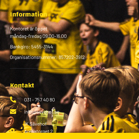
Information
Kontoret är öppet
måndag-fredag 09.00-16.00
Bankgiro: 5455-3144
Organisationsnummer: 857202-3912
Kontakt
031 - 757 40 80
info@savehof.se
IK Sävehof
Arenatorget 2
433 38 Partille