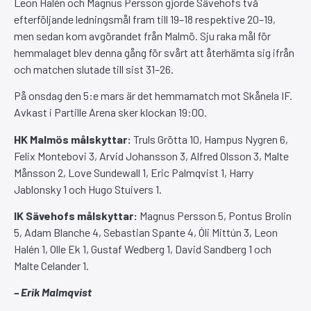
Leon Halén och Magnus Persson gjorde Sävehofs två
efterföljande ledningsmål fram till 19–18 respektive 20–19,
men sedan kom avgörandet från Malmö. Sju raka mål för
hemmalaget blev denna gång för svårt att återhämta sig ifrån
och matchen slutade till sist 31–26.
På onsdag den 5:e mars är det hemmamatch mot Skånela IF.
Avkast i Partille Arena sker klockan 19:00.
HK Malmös målskyttar:
Truls Grötta 10, Hampus Nygren 6,
Felix Montebovi 3, Arvid Johansson 3, Alfred Olsson 3, Malte
Månsson 2, Love Sundewall 1, Eric Palmqvist 1, Harry
Jablonsky 1 och Hugo Stuivers 1.
IK Sävehofs målskyttar:
Magnus Persson 5, Pontus Brolin
5, Adam Blanche 4, Sebastian Spante 4, Óli Mittún 3, Leon
Halén 1, Olle Ek 1, Gustaf Wedberg 1, David Sandberg 1 och
Malte Celander 1.
– Erik Malmqvist