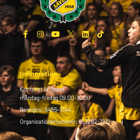
Information
Kontoret är öppet
måndag-fredag 09.00-16.00
Bankgiro: 5455-3144
Organisationsnummer: 857202-3912