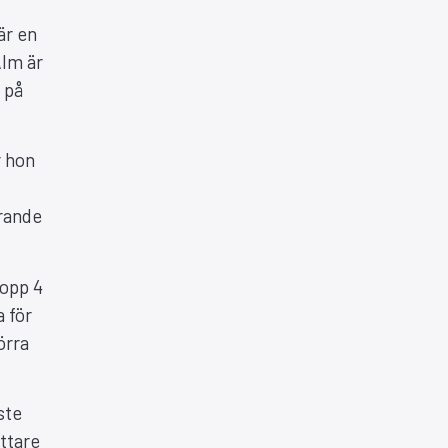
är en
Alm är
t på
r hon
örande
topp 4
a för
örra
ste
ättare