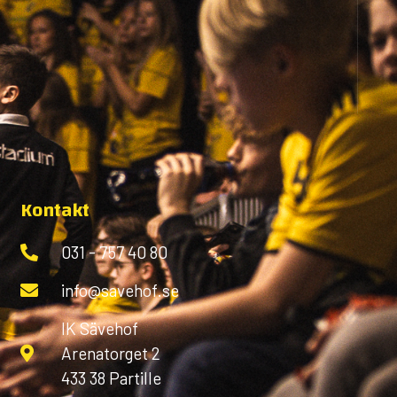
Kontakt
031 - 757 40 80
info@savehof.se
IK Sävehof
Arenatorget 2
433 38 Partille