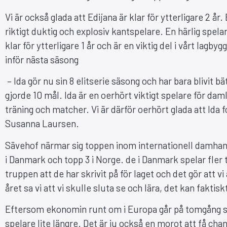
Vi är också glada att Edijana är klar för ytterligare 2 å
riktigt duktig och explosiv kantspelare. En härlig spel
klar för ytterligare 1 år och är en viktig del i vårt lagb
inför nästa säsong
– Ida gör nu sin 8 elitserie säsong och har bara blivit bä
gjorde 10 mål. Ida är en oerhört viktigt spelare för da
träning och matcher. Vi är därför oerhört glada att Ida 
Susanna Laursen.
Sävehof närmar sig toppen inom internationell damhandb
i Danmark och topp 3 i Norge. de i Danmark spelar fler t
truppen att de har skrivit på för laget och det gör att 
året sa vi att vi skulle sluta se och lära, det kan faktis
Eftersom ekonomin runt om i Europa går på tomgång så 
spelare lite längre. Det är ju också en morot att få cha