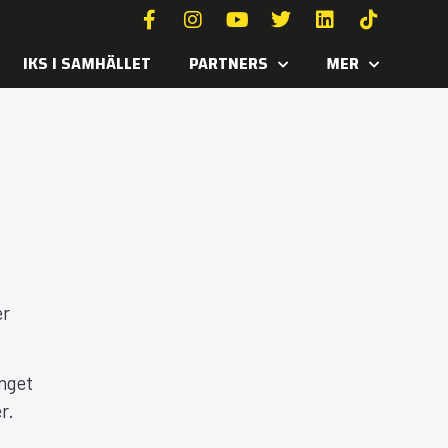
IKS I SAMHÄLLET
PARTNERS
MER
er
änget
r.