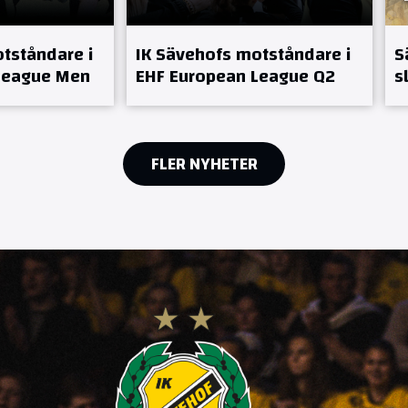
tståndare i
IK Sävehofs motståndare i
S
League Men
EHF European League Q2
s
FLER NYHETER