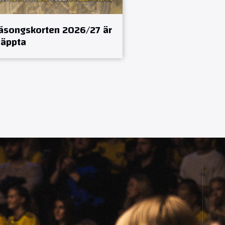
äsongskorten 2026/27 är
läppta