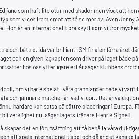
r. Edijana som haft lite otur med skador men visat att hon 
artyp som vi ser fram emot att få se mer av. Även Jenny 
ygge. Hon är en internationellt bra skytt som vi tror mycke
ttre och bättre. Ida var brilliant i SM finalen förra året dä
mlaget och en given lagkapten som driver på laget både på
fortsätter hos oss ytterligare ett år säger klubbens ordf
oll, om vi hade spelat i våra grannländer hade vi varit 
äta och jämnare matcher än vad vi gör.. Det är väldigt br
vi ännu hårdare kan satsa på bättre placeringar i Europa. F
kt bli verklighet nu, säger lagets tränare Henrik Signell.
skapar det en förutsättning att få behålla våra duktiga
nsen att spela internationellt spel och då är det kanske l