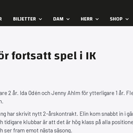
R
BILJETTER
DAM
HERR
SHOP
 fortsatt spel i IK
gare 2 år. Ida 0dén och Jenny Ahlm för ytterligare 1 år. Fl
n.
ng har skrivit nytt 2-årskontrakt. Elin kom snabbt in i g
 tidigare klubbar är att det är hög klass på alla positione
och ser fram emot nästa säsong.