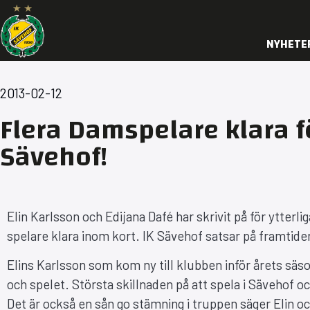
NYHETE
2013-02-12
Flera Damspelare klara för
Sävehof!
Elin Karlsson och Edijana Dafé har skrivit på för ytterli
spelare klara inom kort. IK Sävehof satsar på framtide
Elins Karlsson som kom ny till klubben inför årets säso
och spelet. Största skillnaden på att spela i Sävehof och
Det är också en sån go stämning i truppen säger Elin 