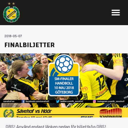
2018-05-07
FINALBILJETTER
OBS! Använd endast länken nedan för biljettköp OBS!