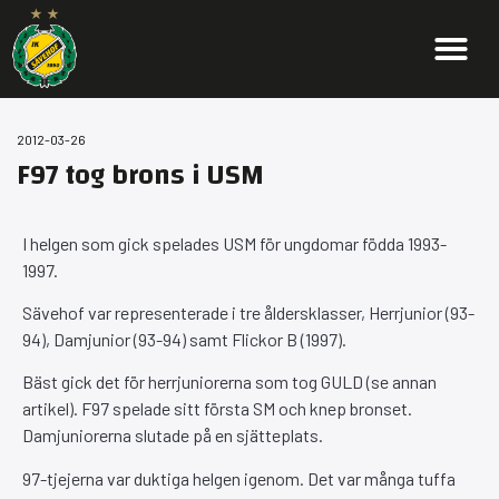
2012-03-26
F97 tog brons i USM
I helgen som gick spelades USM för ungdomar födda 1993-
1997.
Sävehof var representerade i tre åldersklasser, Herrjunior (93-
94), Damjunior (93-94) samt Flickor B (1997).
Bäst gick det för herrjuniorerna som tog GULD (se annan
artikel). F97 spelade sitt första SM och knep bronset.
Damjuniorerna slutade på en sjätteplats.
97-tjejerna var duktiga helgen igenom. Det var många tuffa