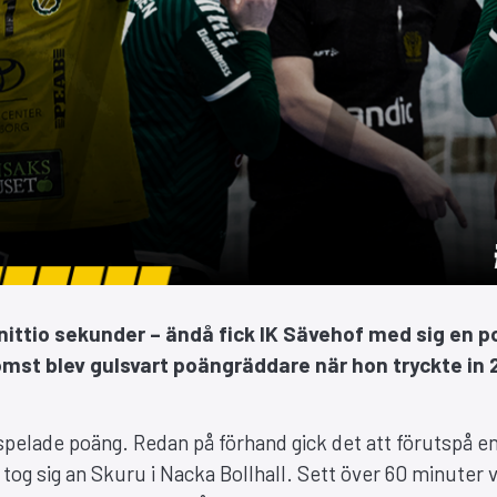
nittio sekunder – ändå fick IK Sävehof med sig en 
mst blev gulsvart poängräddare när hon tryckte in 
spelade poäng. Redan på förhand gick det att förutspå e
tog sig an Skuru i Nacka Bollhall. Sett över 60 minuter 