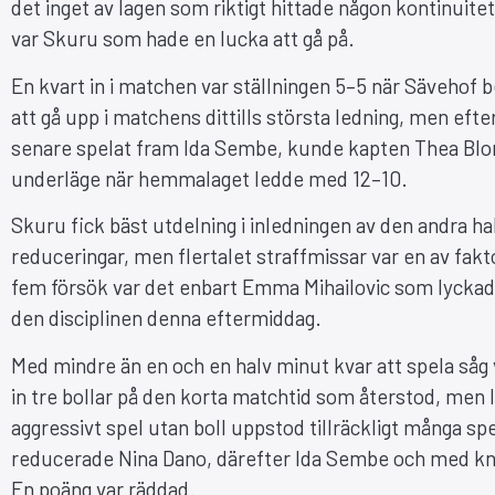
det inget av lagen som riktigt hittade någon kontinuite
var Skuru som hade en lucka att gå på.
En kvart in i matchen var ställningen 5–5 när Sävehof b
att gå upp i matchens dittills största ledning, men efte
senare spelat fram Ida Sembe, kunde kapten Thea Blomst 
underläge när hemmalaget ledde med 12–10.
Skuru fick bäst utdelning i inledningen av den andra hal
reduceringar, men flertalet straffmissar var en av f
fem försök var det enbart Emma Mihailovic som lyckad
den disciplinen denna eftermiddag.
Med mindre än en och en halv minut kvar att spela såg
in tre bollar på den korta matchtid som återstod, men la
aggressivt spel utan boll uppstod tillräckligt många spel
reducerade Nina Dano, därefter Ida Sembe och med kna
En poäng var räddad.