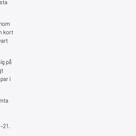
esta
genom
h kort
vart
ig på
gt
par i
ämta
–21.