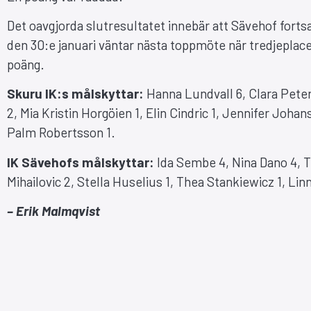
Det oavgjorda slutresultatet innebär att Sävehof fortsa
den 30:e januari väntar nästa toppmöte när tredjeplac
poäng.
Skuru IK:s målskyttar:
Hanna Lundvall 6, Clara Peter
2, Mia Kristin Horgöien 1, Elin Cindric 1, Jennifer Joha
Palm Robertsson 1.
IK Sävehofs målskyttar:
Ida Sembe 4, Nina Dano 4, T
Mihailovic 2, Stella Huselius 1, Thea Stankiewicz 1, Lin
– Erik Malmqvist