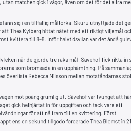
t, utan matchen gick i vågor, även om det för det allra m
efann sig i en tillfällig måltorka. Skuru utnyttjade det 
r att Thea Kylberg hittat nätet med ett riktigt viljemål oc
kvittera till 8–8. Inför halvtidsvilan var det ändå guls
vleken när de gjorde tre raka mål. Sävehof fick rikta in s
aktorerna som bromsade in en upphämtning. På sammanla
es överlista Rebecca Nilsson mellan motståndarnas stol
 vägen mot poäng grumlig ut. Sävehof var tvunget att h
get gick helhjärtat in för uppgiften och tack vare ett
vändningar för att nå fram till en kvittering. Först
ppt ens en sekund tillgodo forcerade Thea Blomst in 21