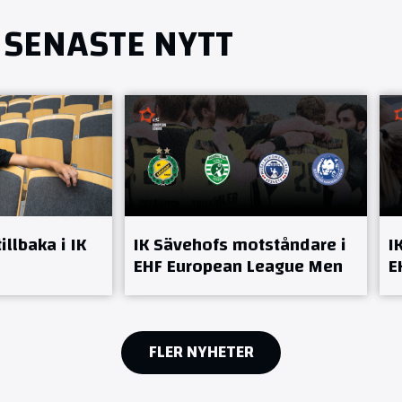
SENASTE NYTT
llbaka i IK
IK Sävehofs motståndare i
I
EHF European League Men
E
FLER NYHETER