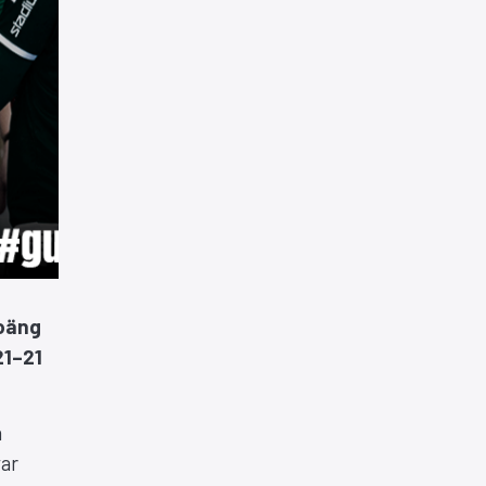
poäng
21–21
n
var