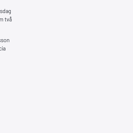
rsdag
m två
sson
cia