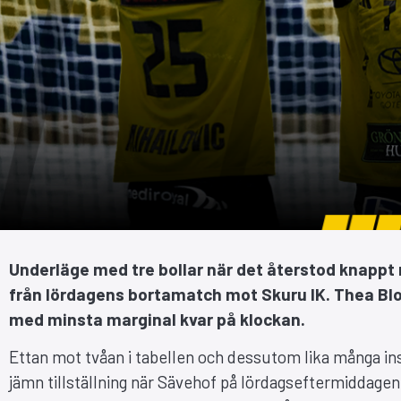
Underläge med tre bollar när det återstod knappt 
från lördagens bortamatch mot Skuru IK. Thea Blo
med minsta marginal kvar på klockan.
Ettan mot tvåan i tabellen och dessutom lika många in
jämn tillställning när Sävehof på lördagseftermiddagen 