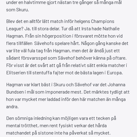
under en halvtimme gjort nästan tre gånger så många mål
som Skuru.
Blev det en alltför lätt match inför helgens Champions
League? Ja, till stora delar. Tur då att Irsta hade Nathalie
Hagman. Från sin högerposition i försvaret mötte hon vid
flera tillfällen Sävehofs spelare hårt. Någon gång kanske det
var lite väl fula tag från Hagman, men det är ändå just ett
sådant försvarsspel som Sävehof behöver känna på oftare.
För visst är det svårt att gå från relativt sätt enkla matcher i
Elitserien till stentuffa fajter mot de bästa lagen i Europa.
Hagman var klart bäst i Skuru och Sävehof var det Johanna
Bundsen i mål som imponerade mest. Det märktes tydligt att
hon var mycket mer laddad inför den här matchen än många
andra.
Den sömniga inledning kan möjligen vara ett tecken på
mental trötthet, men rent fysiskt verkar det hårda
matchandet på sistone inte ha påverkat så mycket.