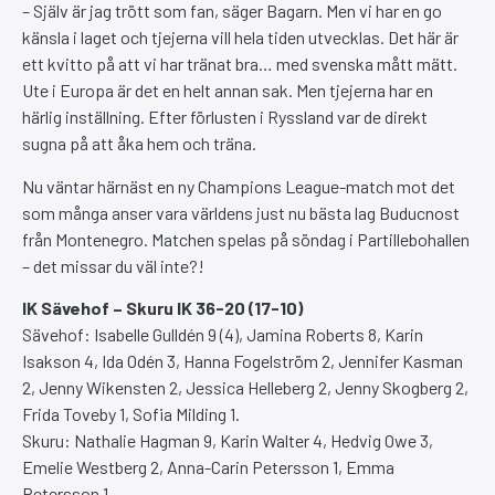
– Själv är jag trött som fan, säger Bagarn. Men vi har en go
känsla i laget och tjejerna vill hela tiden utvecklas. Det här är
ett kvitto på att vi har tränat bra… med svenska mått mätt.
Ute i Europa är det en helt annan sak. Men tjejerna har en
härlig inställning. Efter förlusten i Ryssland var de direkt
sugna på att åka hem och träna.
Nu väntar härnäst en ny Champions League-match mot det
som många anser vara världens just nu bästa lag Buducnost
från Montenegro. Matchen spelas på söndag i Partillebohallen
– det missar du väl inte?!
IK Sävehof – Skuru IK 36-20 (17-10)
Sävehof: Isabelle Gulldén 9 (4), Jamina Roberts 8, Karin
Isakson 4, Ida Odén 3, Hanna Fogelström 2, Jennifer Kasman
2, Jenny Wikensten 2, Jessica Helleberg 2, Jenny Skogberg 2,
Frida Toveby 1, Sofia Milding 1.
Skuru: Nathalie Hagman 9, Karin Walter 4, Hedvig Owe 3,
Emelie Westberg 2, Anna-Carin Petersson 1, Emma
Petersson 1.