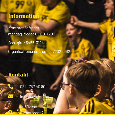
Information
Kontoret är öppet
måndag-fredag 09.00-16.00
Bankgiro: 5455-3144
Organisationsnummer: 857202-3912
Kontakt
031 - 757 40 80
info@savehof.se
IK Sävehof
Arenatorget 2