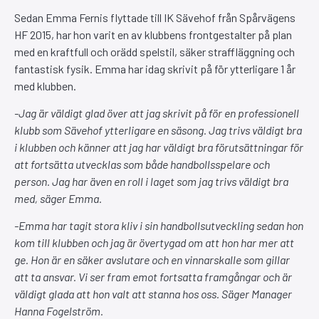
Sedan Emma Fernis flyttade till IK Sävehof från Spårvägens
HF 2015, har hon varit en av klubbens frontgestalter på plan
med en kraftfull och orädd spelstil, säker straffläggning och
fantastisk fysik. Emma har idag skrivit på för ytterligare 1 år
med klubben.
-Jag är väldigt glad över att jag skrivit på för en professionell
klubb som Sävehof ytterligare en säsong. Jag trivs väldigt bra
i klubben och känner att jag har väldigt bra förutsättningar för
att fortsätta utvecklas som både handbollsspelare och
person. Jag har även en roll i laget som jag trivs väldigt bra
med, säger Emma.
-Emma har tagit stora kliv i sin handbollsutveckling sedan hon
kom till klubben och jag är övertygad om att hon har mer att
ge. Hon är en säker avslutare och en vinnarskalle som gillar
att ta ansvar. Vi ser fram emot fortsatta framgångar och är
väldigt glada att hon valt att stanna hos oss. Säger Manager
Hanna Fogelström.