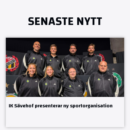
SENASTE NYTT
IK Sävehof presenterar ny sportorganisation