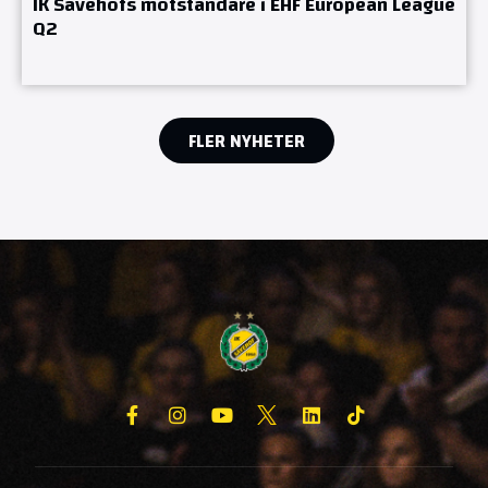
IK Sävehofs motståndare i EHF European League
Q2
FLER NYHETER