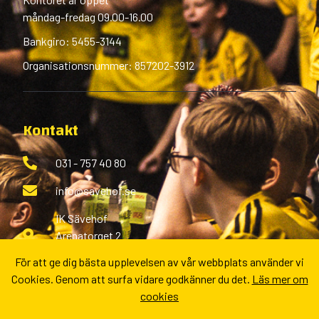
måndag-fredag 09.00-16.00
Bankgiro: 5455-3144
Organisationsnummer: 857202-3912
Kontakt
031 - 757 40 80
info@savehof.se
IK Sävehof
Arenatorget 2
433 38 Partille
För att ge dig bästa upplevelsen av vår webbplats använder vi
Cookies. Genom att surfa vidare godkänner du det.
Läs mer om
Fler kontaktvägar
cookies