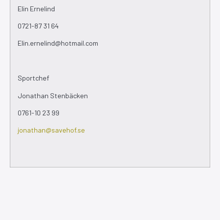
Elin Ernelind
0721-87 31 64
Elin.ernelind@hotmail.com
Sportchef
Jonathan Stenbäcken
0761-10 23 99
jonathan@savehof.se