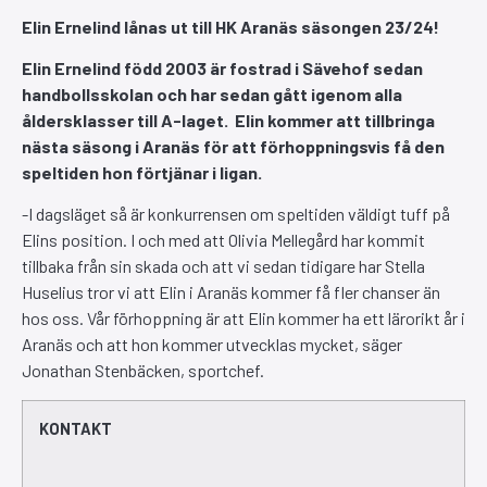
Elin Ernelind lånas ut till HK Aranäs säsongen 23/24!
Elin Ernelind född 2003 är fostrad i Sävehof sedan
handbollsskolan och har sedan gått igenom alla
åldersklasser till A-laget.
Elin kommer att tillbringa
nästa säsong i Aranäs för att förhoppningsvis få den
speltiden hon förtjänar i ligan.
-I dagsläget så är konkurrensen om speltiden väldigt tuff på
Elins position. I och med att Olivia Mellegård har kommit
tillbaka från sin skada och att vi sedan tidigare har Stella
Huselius tror vi att Elin i Aranäs kommer få fler chanser än
hos oss. Vår förhoppning är att Elin kommer ha ett lärorikt år i
Aranäs och att hon kommer utvecklas mycket, säger
Jonathan Stenbäcken, sportchef.
KONTAKT