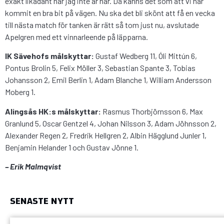
exakt likadant när jag inte är här. Då känns det som att vi har
kommit en bra bit på vägen. Nu ska det bli skönt att få en vecka
till nästa match för tanken är rätt så tom just nu, avslutade
Apelgren med ett vinnarleende på läpparna.
IK Sävehofs målskyttar:
Gustaf Wedberg 11, Óli Mittún 6,
Pontus Brolin 5, Felix Möller 3, Sebastian Spante 3, Tobias
Johansson 2, Emil Berlin 1, Adam Blanche 1, William Andersson
Moberg 1.
Alingsås HK:s målskyttar:
Rasmus Thorbjörnsson 6, Max
Granlund 5, Oscar Gentzel 4, Johan Nilsson 3, Adam Jöhnsson 2,
Alexander Regen 2, Fredrik Hellgren 2, Albin Hägglund Junler 1,
Benjamin Helander 1 och Gustav Jönne 1.
– Erik Malmqvist
SENASTE NYTT