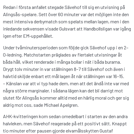
Redan i första anfallet stegade Sävehof till sig en utvisning på
Alingsås-spelare. Sett över 60 minuter var det möjligen inte den
mest intensiva derbymatch som spelats mellan lagen, men i den
inledande sekvensen visade Gulsvart att Handbollsligan var igång
igen efter EM-uppehållet.
Under tvåminutersperioden som följde gick Sävehof upp i en 2–
0-ledning. Matchstarten präglades av flertalet utvisningar åt
båda håll, vilket renderade i många bollar i nät i båda burarna.
Drygt tolv minuter in var ställningen 8–7 till Sävehof och även i
halvtid skiljde enbart ett mål lagen åt när ställningen var 16–15.
– Känslan var att vi typ hade dem, men att det ändå inte var med
några större marginaler. I sådana lägen kan det bli darrigt mot
slutet för Alingsås kommer alltid med en härlig moral och ger sig
aldrig mot oss, sade Michael Apelgren.
AHK-kvitteringen kom sedan omedelbart i starten av den andra
halvleken, men Sävehof reagerade på ett positivt sätt. Knappt
tio minuter efter pausen gjorde elvamålsskytten Gustaf