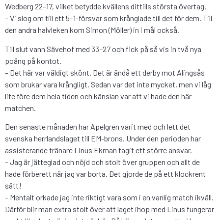
Wedberg 22–17, vilket betydde kvällens dittills största övertag.
– Vi slog om till ett 5–1-försvar som krånglade till det för dem. Till
den andra halvleken kom Simon (Möller) in i mål också.
Till slut vann Sävehof med 33–27 och fick på så vis in två nya
poäng på kontot.
– Det här var väldigt skönt. Det är ändå ett derby mot Alingsås
som brukar vara krångligt. Sedan var det inte mycket, men vi låg
lite före dem hela tiden och känslan var att vi hade den här
matchen.
Den senaste månaden har Apelgren varit med och lett det
svenska herrlandslaget till EM-brons. Under den perioden har
assisterande tränare Linus Ekman tagit ett större ansvar.
– Jag är jätteglad och nöjd och stolt över gruppen och allt de
hade förberett när jag var borta. Det gjorde de på ett klockrent
sätt!
– Mentalt orkade jag inte riktigt vara som i en vanlig match ikväll.
Därför blir man extra stolt över att laget ihop med Linus fungerar