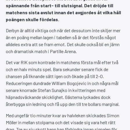
spännande från start- till slutsignal. Det dröjde till
matchens sista avslut innan det avgjordes åt vilka håll
poängen skulle fördelas.
Derbyn är alltid viktiga och när det dessutom inte skiljer mer
än en poäng mellan lagen i tabellen så är det förstås något
alldeles extra att se fram emot. Det skulle också bli en jämn
och dramatisk match i Partille Arena.
Det var RIK som kontrade in matchens första mål efter två
och en halv minuts spel. Bara sekunder senare fick de
chansen på liknande sätt igen och ökade på till 2–0.
Reduceringen dundrade William Bogojevic in och några mål
senare knorrade Stefan Sunajko in kvitteringen med
häpnadsväckande skicklighet. Gästerna lyckades dock
återbygga sin ledning och få upp den till tre bollars marginal.
Med ungefär tio minuter kvar av halvleken skickades Simon
Möller in mellan stolparna och det visade sig vara helt rätt
drag. Tre av sju skott hann han förhindra innan signalen för