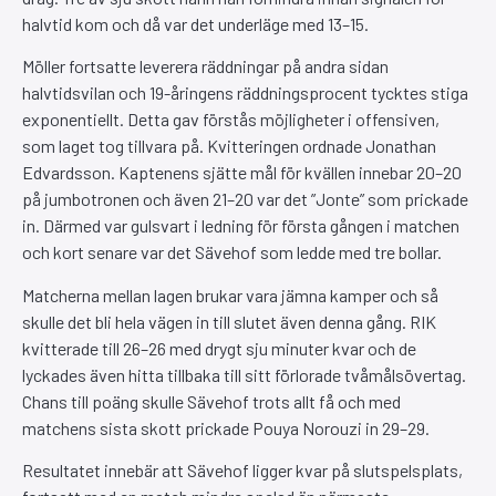
halvtid kom och då var det underläge med 13–15.
Möller fortsatte leverera räddningar på andra sidan
halvtidsvilan och 19-åringens räddningsprocent tycktes stiga
exponentiellt. Detta gav förstås möjligheter i offensiven,
som laget tog tillvara på. Kvitteringen ordnade Jonathan
Edvardsson. Kaptenens sjätte mål för kvällen innebar 20–20
på jumbotronen och även 21–20 var det ”Jonte” som prickade
in. Därmed var gulsvart i ledning för första gången i matchen
och kort senare var det Sävehof som ledde med tre bollar.
Matcherna mellan lagen brukar vara jämna kamper och så
skulle det bli hela vägen in till slutet även denna gång. RIK
kvitterade till 26–26 med drygt sju minuter kvar och de
lyckades även hitta tillbaka till sitt förlorade tvåmålsövertag.
Chans till poäng skulle Sävehof trots allt få och med
matchens sista skott prickade Pouya Norouzi in 29–29.
Resultatet innebär att Sävehof ligger kvar på slutspelsplats,