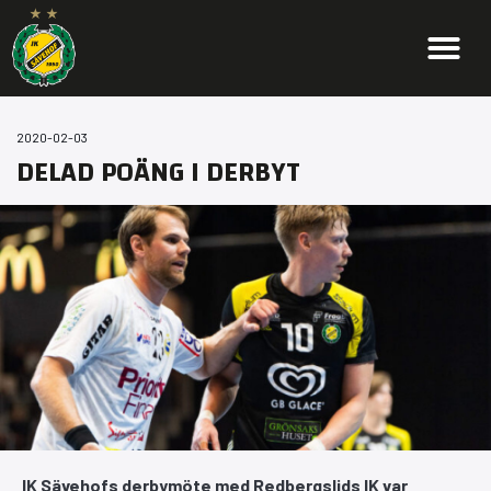
2020-02-03
DELAD POÄNG I DERBYT
IK Sävehofs derbymöte med Redbergslids IK var