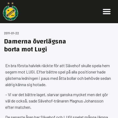
2011-01-22
Damerna överlägsna
borta mot Lugi
En bra första halvlek räckte för att Sävehof skulle spela hem
segern mot LUGI. Efter bättre spel på alla positioner hade
gästerna ledningen i paus med åtta bollar och behövde sedan
aldrig känna sig hotade.
– Vi var det bättre laget, slarvar ganska mycket men det gör
väl de också, sade Sävehof-tränaren Magnus Johansson
efter matchen.
De senaste åren har Sävehof och LUGI spelat många jämna