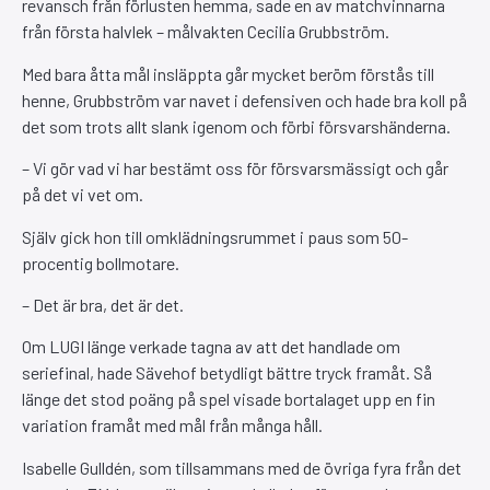
revansch från förlusten hemma, sade en av matchvinnarna
från första halvlek – målvakten Cecilia Grubbström.
Med bara åtta mål insläppta går mycket beröm förstås till
henne, Grubbström var navet i defensiven och hade bra koll på
det som trots allt slank igenom och förbi försvarshänderna.
– Vi gör vad vi har bestämt oss för försvarsmässigt och går
på det vi vet om.
Själv gick hon till omklädningsrummet i paus som 50-
procentig bollmotare.
– Det är bra, det är det.
Om LUGI länge verkade tagna av att det handlade om
seriefinal, hade Sävehof betydligt bättre tryck framåt. Så
länge det stod poäng på spel visade bortalaget upp en fin
variation framåt med mål från många håll.
Isabelle Gulldén, som tillsammans med de övriga fyra från det