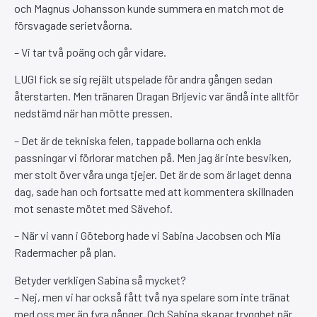
och Magnus Johansson kunde summera en match mot de
försvagade serietvåorna.
– Vi tar två poäng och går vidare.
LUGI fick se sig rejält utspelade för andra gången sedan
återstarten. Men tränaren Dragan Brljevic var ändå inte alltför
nedstämd när han mötte pressen.
– Det är de tekniska felen, tappade bollarna och enkla
passningar vi förlorar matchen på. Men jag är inte besviken,
mer stolt över våra unga tjejer. Det är de som är laget denna
dag, sade han och fortsatte med att kommentera skillnaden
mot senaste mötet med Sävehof.
– När vi vann i Göteborg hade vi Sabina Jacobsen och Mia
Radermacher på plan.
Betyder verkligen Sabina så mycket?
– Nej, men vi har också fått två nya spelare som inte tränat
med oss mer än fyra gånger. Och Sabina skapar trygghet när