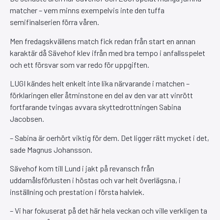
matcher – vem minns exempelvis inte den tuffa
semifinalserien förra våren.
Men fredagskvällens match fick redan från start en annan
karaktär då Sävehof klev ifrån med bra tempo i anfallsspelet
och ett försvar som var redo för uppgiften.
LUGI kändes helt enkelt inte lika närvarande i matchen –
förklaringen eller åtminstone en del av den var att vinrött
fortfarande tvingas avvara skyttedrottningen Sabina
Jacobsen.
– Sabina är oerhört viktig för dem. Det ligger rätt mycket i det,
sade Magnus Johansson.
Sävehof kom till Lund i jakt på revansch från
uddamålsförlusten i höstas och var helt överlägsna, i
inställning och prestation i första halvlek.
– Vi har fokuserat på det här hela veckan och ville verkligen ta