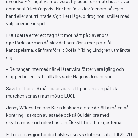
svenska EM-laget välmotiverat hyllades före matchstart, var
dominant inledningsvis. När hon inte klev igenom på egen
hand eller snurrfintade sig till ett läge, bidrog hon istället med
välplacerade inspel.
LUGI satte efter ett tag hårt mot hårt på Sävehofs
spelfördelare men då blev det bara ännu mer plats åt
kantspelarna, där framförallt Sofia Milding Lindgren utmärkte
sig.
– De hänger inte med när vi låter våra fötter vara igång och
släpper bollen i rätt tillfälle, sade Magnus Johansson.
Sävehof hade 16 mål i paus, bara ett par färre än på hela
matchen senast man mötte LUGI.
Jenny Wikensten och Karin Isakson gjorde de lätta målen på
kontring. Isakson avlastade också Gulldén bra med
skytteansvar och blev bästa målskytt totalt för gästerna.
Efter en oavgjord andra halvlek skrevs slutresultatet till 28-20