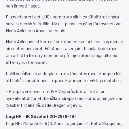
hon är med i laget.
Plusvarianter i det LUGI, som trots allt klev till bättre i andra
halvlek och sköt istället för att passa en gång för mycket, var
Maria Adler och Anna Lagerquist.
Maria Adler avslut kom oftare utan tvekan och hon tog mer av
niometersansvaret. För Anna Lagerquist handlade det mer
om att slita för utrymmet inne på linjen eller stänga till med
eftertryck i försvaret.
LUGI behåller sin andraplats trots förlusten men i kampen för
att behålla positionen i toppen kommer fler viktiga matcher.
– Hoppas vi vinner mot IVH Västerås borta. Det är en
nyckelmatch för att behålla andraplatsen. Förhoppningsvis är
”Sabbe” tillbaka då, sade Dragan Brljevic.
Lugi HF – IK Sävehof 20-28 (8-16)
Lugi HF: Maria Adler 6 (1), Anna Lagerquist 4, Petra Skogsberg