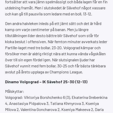
fortsätter att vara jämn spelmässigt och båda lagen får en fin
utdelning framåt. Men i slutskedet är Sävehof något vassare
och kan gå till pausvila som ledare med en boll, 13-12.
Den andra halvleken inleds på ett jämt sätt och det är hård
kamp om varje centimeter på banan. Men ju längre
tillställningen lider desto bättre blir Sävehof som står för
kloka beslut i offensiven. När femton minuter avverkats leder
Partille-laget med tre bollar, 23-20. Volgograd kämpar och
försöker men är aldrig riktigt nära att kunna vända vågskålen
över till sin egen fördel igen. När slutsignalen ljuder har
Sävehof vunnit med fem bollar, 30-25 och får bästa tänkbara
avslut på årets upplaga av Champions League.
Dinamo Volgograd – IK Sävehof 25-30 (12-13)
Målskyttar:
Volgograd: Viktoriya Borshchenko 6 (3), Ekaterina Grebenkina
4, Anastasiya Pidpalova 3, Tatiana Khmyrova 3, Kseniya
Milova 2, Valentina Goncharova 2, Kseniya Makeeva 2, Daria