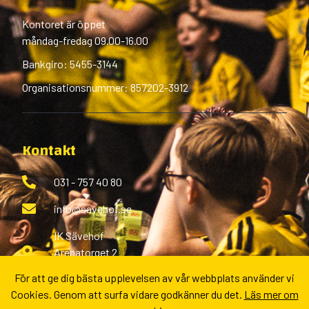
Kontoret är öppet
måndag-fredag 09.00-16.00
Bankgiro: 5455-3144
Organisationsnummer: 857202-3912
Kontakt
031 - 757 40 80
info@savehof.se
IK Sävehof
Arenatorget 2
433 38 Partille
För att ge dig bästa upplevelsen av vår webbplats använder vi
Cookies. Genom att surfa vidare godkänner du det.
Läs mer om
Fler kontaktvägar