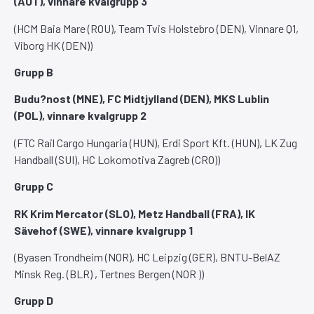
(AUT), vinnare kvalgrupp 3
(HCM Baia Mare (ROU), Team Tvis Holstebro (DEN), Vinnare Q1,
Viborg HK (DEN))
Grupp B
Budu?nost (MNE), FC Midtjylland (DEN), MKS Lublin
(POL), vinnare kvalgrupp 2
(FTC Rail Cargo Hungaria (HUN), Erdi Sport Kft. (HUN), LK Zug
Handball (SUI), HC Lokomotiva Zagreb (CRO))
Grupp C
RK Krim Mercator (SLO), Metz Handball (FRA), IK
Sävehof (SWE), vinnare kvalgrupp 1
(Byasen Trondheim (NOR), HC Leipzig (GER), BNTU-BelAZ
Minsk Reg. (BLR) , Tertnes Bergen (NOR ))
Grupp D