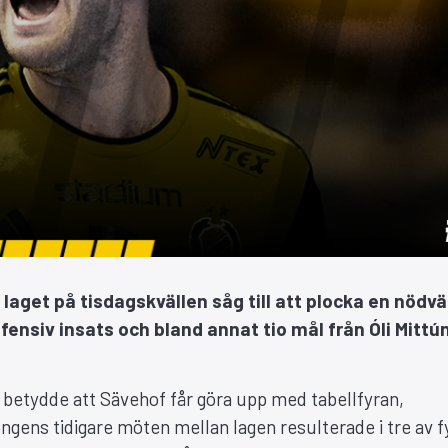
 laget på tisdagskvällen såg till att plocka en nödv
ensiv insats och bland annat tio mål från Óli Mittú
 betydde att Sävehof får göra upp med tabellfyran,
ngens tidigare möten mellan lagen resulterade i tre av f