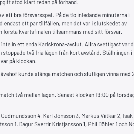
ppgift stod klart redan på förhand.
 ett bra försvarsspel. På de tio inledande minuterna i
d endast ett par tillfällen, men det var i slutskedet av
 första kvartsfinalen tillsammans med sitt försvar.
te in ett enda Karlskrona-avslut. Allra svettigast var d
stoppade två fria lägen från kort avstånd. Ställningen i
kvar på klockan.
tt Sävehof kunde stänga matchen och slutligen vinna med
r match två mellan lagen. Senast klockan 19:00 på torsda
.
 Gudmundsson 4, Karl Jönsson 3, Markus Viitkar 2, Isak
tsson 1, Dagur Sverrir Kristjansson 1, Phil Döhler 1 och 