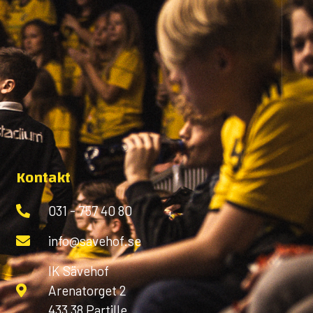
Kontakt
031 - 757 40 80
info@savehof.se
IK Sävehof
Arenatorget 2
433 38 Partille