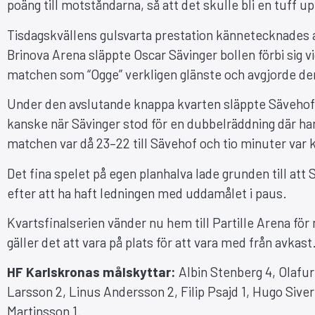
poäng till motståndarna, så att det skulle bli en tuff u
Tisdagskvällens gulsvarta prestation kännetecknades av
Brinova Arena släppte Oscar Sävinger bollen förbi sig vi
matchen som “Ogge” verkligen glänste och avgjorde den
Under den avslutande knappa kvarten släppte Sävehof in
kanske när Sävinger stod för en dubbelräddning där han 
matchen var då 23–22 till Sävehof och tio minuter var 
Det fina spelet på egen planhalva lade grunden till a
efter att ha haft ledningen med uddamålet i paus.
Kvartsfinalserien vänder nu hem till Partille Arena fö
gäller det att vara på plats för att vara med från avkast
HF Karlskronas målskyttar:
Albin Stenberg 4, Olafur
Larsson 2, Linus Andersson 2, Filip Psajd 1, Hugo Siver
Martinsson 1.