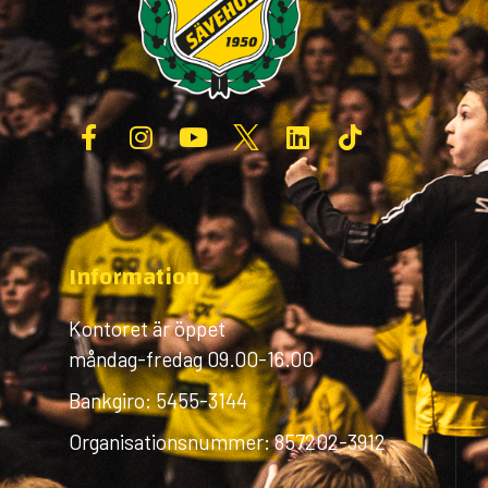
Information
Kontoret är öppet
måndag-fredag 09.00-16.00
Bankgiro: 5455-3144
Organisationsnummer: 857202-3912