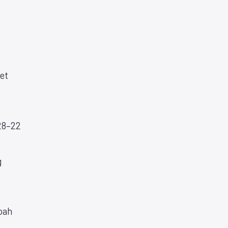
et
 28–22
g
Noah