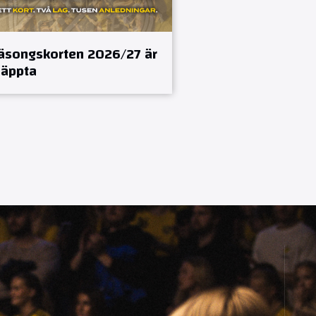
äsongskorten 2026/27 är
läppta