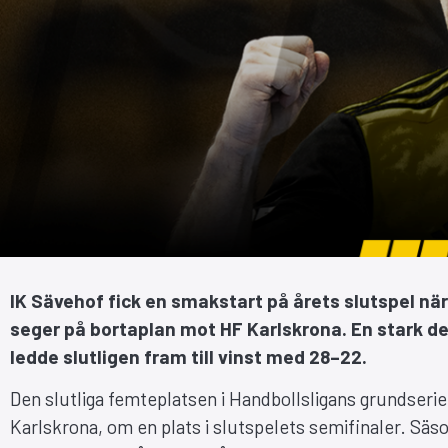
IK Sävehof fick en smakstart på årets slutspel när
seger på bortaplan mot HF Karlskrona. En stark def
ledde slutligen fram till vinst med 28–22.
Den slutliga femteplatsen i Handbollsligans grundserie
Karlskrona, om en plats i slutspelets semifinaler. Säso