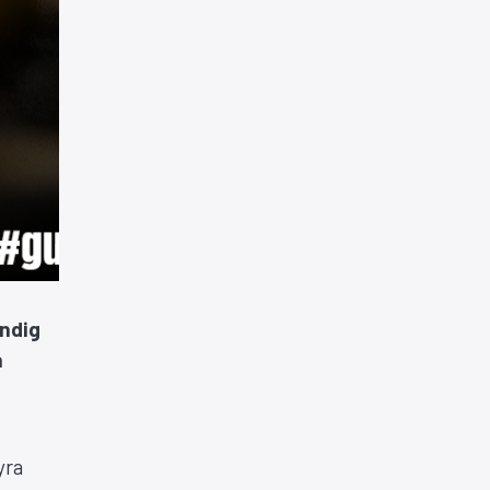
ändig
n
yra