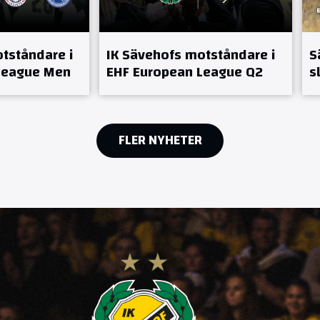
tståndare i
IK Sävehofs motståndare i
S
League Men
EHF European League Q2
s
FLER NYHETER