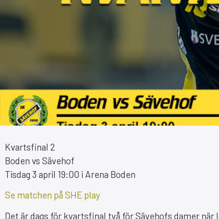
Kvartsfinal 2
Boden vs Sävehof
Tisdag 3 april 19:00 i Arena Boden
Se matchen på SHE play
Det är dags för kvartsfinal två för Sävehofs damer när 