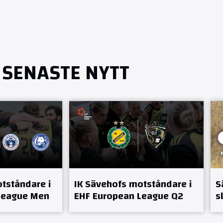
SENASTE NYTT
tståndare i
IK Sävehofs motståndare i
S
League Men
EHF European League Q2
s