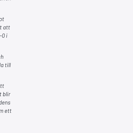
ot
t att
-0 i
ch
 till
tt
 blir
odens
om ett