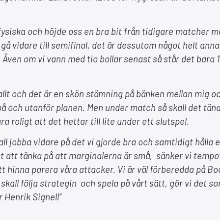
h fysiska och höjde oss en bra bit från tidigare matcher m
 gå vidare till semifinal, det är dessutom något helt anna
ven om vi vann med tio bollar senast så står det bara 1
 allt och det är en skön stämning på bänken mellan mig o
å och utanför planen. Men under match så skall det tända
 roligt att det hettar till lite under ett slutspel.
kall jobba vidare på det vi gjorde bra och samtidigt hålla e
t att tänka på att marginalerna är små, sänker vi tempot
t hinna parera våra attacker. Vi är väl förberedda på B
skall följa strategin och spela på vårt sätt, gör vi det s
r Henrik Signell”