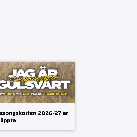
äsongskorten 2026/27 är
läppta