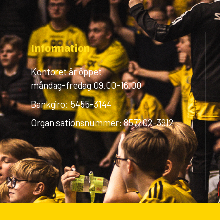
Information
Kontoret är öppet
måndag-fredag 09.00-16.00
Bankgiro: 5455-3144
Organisationsnummer: 857202-3912