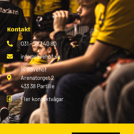
Kontakt
031 - 757 40 80
info@savehof.se
IK Sävehof
Arenatorget 2
433 38 Partille
Fler kontaktvägar