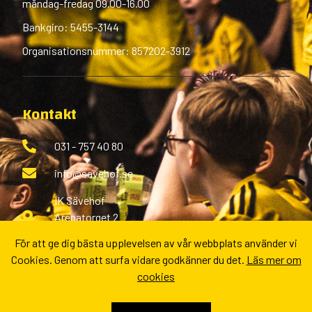
måndag-fredag 09.00-16.00
Bankgiro: 5455-3144
Organisationsnummer: 857202-3912
Kontakt
031 - 757 40 80
info@savehof.se
IK Sävehof
Arenatorget 2
433 38 Partille
För att ge dig bästa upplevelsen av vår webbplats använder vi
Cookies. Genom att surfa vidare godkänner du det.
Läs mer om
Fler kontaktvägar
cookies