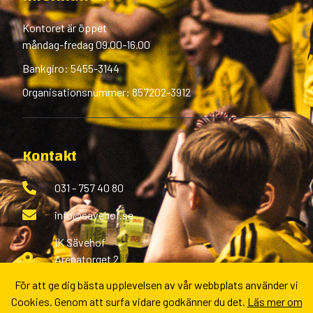
Kontoret är öppet
måndag-fredag 09.00-16.00
Bankgiro: 5455-3144
Organisationsnummer: 857202-3912
Kontakt
031 - 757 40 80
info@savehof.se
IK Sävehof
Arenatorget 2
433 38 Partille
För att ge dig bästa upplevelsen av vår webbplats använder vi
Cookies. Genom att surfa vidare godkänner du det.
Läs mer om
Fler kontaktvägar