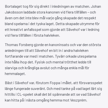
Bortalaget tog för sig direkt i inledningen av matchen. Johan
Jakobsson laddade stora kanonen vid flera tillfällen – och
även om det inte blev mål varje gång skapade det respekt
bland spelarna i det tyska laget. Detta skapade utrymme för
ett kreativt anfallsspel som gjorde att Sävehof var i ledning
vid flera tillfällen i första halvleken.
Thomas Forsberg gjorde en kanoninsats och var den största
anledningen till att Sävehof en bit in i andra halvleken
fortfarande var med i matchen. Tyvärr orkade utespelarna
inte hålla ihop det. Fysisk och mental trötthet ledde till
slarviga och krångliga avslut och många enkla mål för
hemmalaget.
Bäst i Sävehof var, förutom Foppa i målet, att försvarsspelet
länge fungerade suveränt. Och med tanke på vad laget lärt sig
hittills i CL-spelet skall det bli spännande att se vad Sävehof
kan hitta på i nästa omgång hemma mot Veszprém.