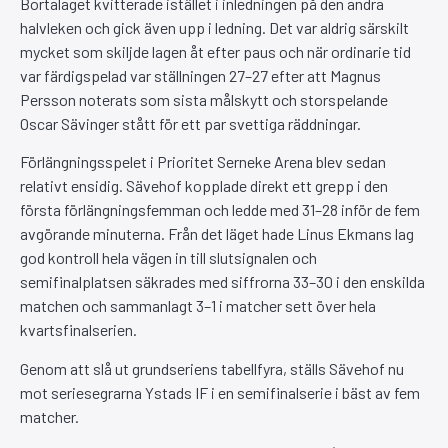
Bortalaget kvitterade istället i inledningen på den andra
halvleken och gick även upp i ledning. Det var aldrig särskilt
mycket som skiljde lagen åt efter paus och när ordinarie tid
var färdigspelad var ställningen 27–27 efter att Magnus
Persson noterats som sista målskytt och storspelande
Oscar Sävinger stått för ett par svettiga räddningar.
Förlängningsspelet i Prioritet Serneke Arena blev sedan
relativt ensidig. Sävehof kopplade direkt ett grepp i den
första förlängningsfemman och ledde med 31–28 inför de fem
avgörande minuterna. Från det läget hade Linus Ekmans lag
god kontroll hela vägen in till slutsignalen och
semifinalplatsen säkrades med siffrorna 33–30 i den enskilda
matchen och sammanlagt 3–1 i matcher sett över hela
kvartsfinalserien.
Genom att slå ut grundseriens tabellfyra, ställs Sävehof nu
mot seriesegrarna Ystads IF i en semifinalserie i bäst av fem
matcher.