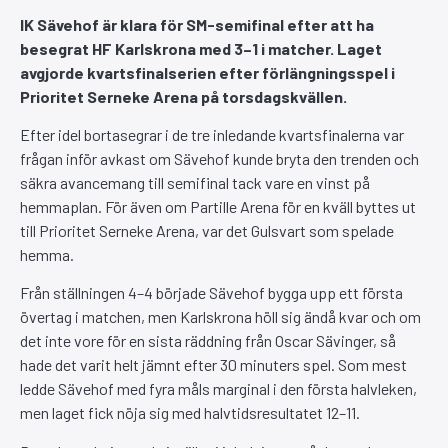
IK Sävehof är klara för SM-semifinal efter att ha
besegrat HF Karlskrona med 3–1 i matcher. Laget
avgjorde kvartsfinalserien efter förlängningsspel i
Prioritet Serneke Arena på torsdagskvällen.
Efter idel bortasegrar i de tre inledande kvartsfinalerna var
frågan inför avkast om Sävehof kunde bryta den trenden och
säkra avancemang till semifinal tack vare en vinst på
hemmaplan. För även om Partille Arena för en kväll byttes ut
till Prioritet Serneke Arena, var det Gulsvart som spelade
hemma.
Från ställningen 4–4 började Sävehof bygga upp ett första
övertag i matchen, men Karlskrona höll sig ändå kvar och om
det inte vore för en sista räddning från Oscar Sävinger, så
hade det varit helt jämnt efter 30 minuters spel. Som mest
ledde Sävehof med fyra måls marginal i den första halvleken,
men laget fick nöja sig med halvtidsresultatet 12–11.