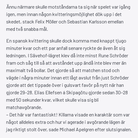
Ännu närmare skulle motståndarna ta sig när spelet var igång
igen, men innan någon kvitteringsmöjlighet dök upp i det
skedet, stack Felix Möller och Sebastian Karlsson emellan
med två snabba mål.
En spansk kvittering skulle dock komma med knappt tjugo
minuter kvar och ett par anfall senare ryckte de även åt sig
ledningen. I Sävehof-lägret klev då inte minst Rune Schröder
fram och såg till så att avståndet upp ändå inte blev mer än
maximalt två bollar. Det gjorde så att matchen stod och
vägde i några minuter innan ett lågt avslut från just Schröder
gjorde att det tippade över i gulsvart favör på nytt när han
gjorde 29–28. Elias Ellefsen á Skipagötu gjorde sedan 30–28
med 50 sekunder kvar, vilket skulle visa sig bli
matchavgörande.
– Det här var fantastiskt! Killarna visade en karaktär som var
något alldeles extra och hur vi agerade i avgörande lägen är
jag riktigt stolt över, sade Michael Apelgren efter slutsignalen.