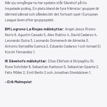
När sju omgångar nu har spelats står Sävehof på tio
inspelade poäng. En plats bland de fyra främsta i gruppen är
därmed säkrad och således blir det fortsatt spel i European
League även efter gruppspelet.
BM Logrono La Riojas målskyttar
: Angel Jesus Rivero
Noris 6, Agustin Casado 5, Alex Rubino 4, David Cadarso 4,
Leonardo Dutra 3, Leonardo Domenech de Almeida 3,
Antonio Serradilla Cuenca 2, Eduardo Cadarso 1 och Ismael El
Korchi Fernandez 1.
IK Sävehofs målskyttar:
Elias Ellefsen á Skipagötu 10,
Rune Schröder 8, Sebastian Karlsson 5, Sebastian Spante 2,
Felix Möller 2, Emil Berlin 2 och Jonathan Stenbäcken 1.
– Erik Malmqvist