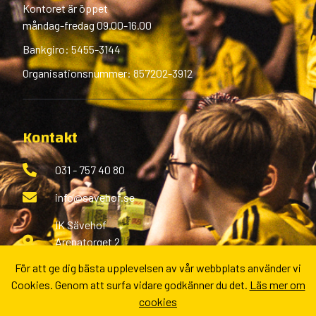
Kontoret är öppet
måndag-fredag 09.00-16.00
Bankgiro: 5455-3144
Organisationsnummer: 857202-3912
Kontakt
031 - 757 40 80
info@savehof.se
IK Sävehof
Arenatorget 2
433 38 Partille
För att ge dig bästa upplevelsen av vår webbplats använder vi
Cookies. Genom att surfa vidare godkänner du det.
Läs mer om
Fler kontaktvägar
cookies