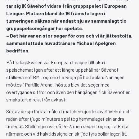
tar sig IK Sävehof vidare från gruppspelet i European
League. Platsen bland de 16 främsta lagen i
turneringen säkras när endast sju av sammanlagt tio
gruppspelsomgångar har spelats.
– Det här var en stor seger för oss och vi är jättestolta,
sammanfattade huvudtränare Michael Apelgren
bedriften.
På tisdagskvällen var European League tillbaka i
spelschemat igen efter ett längre uppehåll när Sävehof
ställdes mot BM Logrono La Rioja på bortaplan. När lagen
möttes i Partille Arena i höstas blev det seger med
övertygande siffror och även den här gången fick Sävehof en
smakstart direkt från avkast.
Sex av de sju första målen i matchen gjordes av Sävehof och
redan efter tjugo minuters spel tog hemmalaget sin andra
timeout. Ställningen var då 14–7, men sedan tog sig La Rioja
närmare och vid halvtidssignalen skiljde fyra bollar lagen åt.