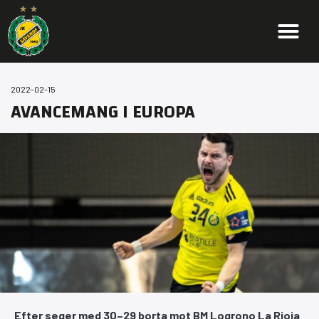
2022-02-15
AVANCEMANG I EUROPA
Efter seger med 30–29 borta mot BM Logrono La Rioja