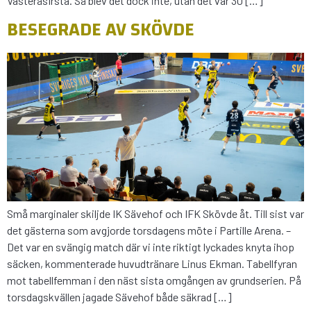
VästeråsIrsta. Så blev det dock inte, utan det var 30 […]
BESEGRADE AV SKÖVDE
Små marginaler skiljde IK Sävehof och IFK Skövde åt. Till sist var
det gästerna som avgjorde torsdagens möte i Partille Arena. –
Det var en svängig match där vi inte riktigt lyckades knyta ihop
säcken, kommenterade huvudtränare Linus Ekman. Tabellfyran
mot tabellfemman i den näst sista omgången av grundserien. På
torsdagskvällen jagade Sävehof både säkrad […]