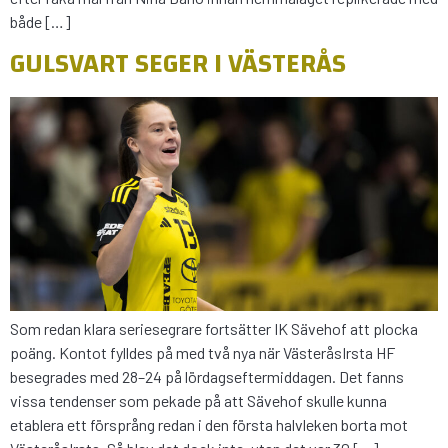
både […]
GULSVART SEGER I VÄSTERÅS
Som redan klara seriesegrare fortsätter IK Sävehof att plocka
poäng. Kontot fylldes på med två nya när VästeråsIrsta HF
besegrades med 28–24 på lördagseftermiddagen. Det fanns
vissa tendenser som pekade på att Sävehof skulle kunna
etablera ett försprång redan i den första halvleken borta mot