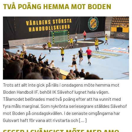
TVÅ POÄNG HEMMA MOT BODEN
Trots att allt inte gick på räls i onsdagens möte hemma mot
Boden Handboll IF, behöll IK Sävehof lugnet hela vägen.
Tålamodet belönades med två poäng efter att ha vunnit med
fyra måls marginal. Som nykrönta seriesegrare ställdes Sävehof
mot Boden på onsdagskvällen. I de senaste omgångarna har
Gulsvart haft för vana att rivstarta och […]