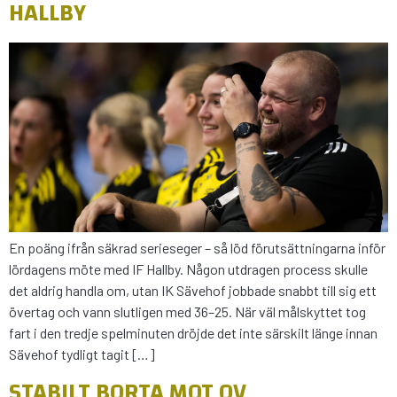
HALLBY
En poäng ifrån säkrad serieseger – så löd förutsättningarna inför
lördagens möte med IF Hallby. Någon utdragen process skulle
det aldrig handla om, utan IK Sävehof jobbade snabbt till sig ett
övertag och vann slutligen med 36–25. När väl målskyttet tog
fart i den tredje spelminuten dröjde det inte särskilt länge innan
Sävehof tydligt tagit […]
STABILT BORTA MOT OV