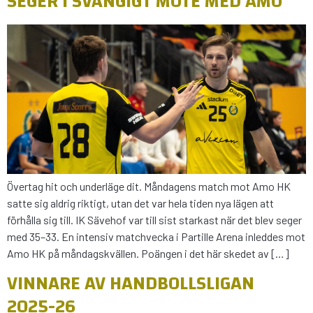
SEGER I SVÄNGIGT MÖTE MED AMO
Övertag hit och underläge dit. Måndagens match mot Amo HK
satte sig aldrig riktigt, utan det var hela tiden nya lägen att
förhålla sig till. IK Sävehof var till sist starkast när det blev seger
med 35–33. En intensiv matchvecka i Partille Arena inleddes mot
Amo HK på måndagskvällen. Poängen i det här skedet av […]
VINNARE AV HANDBOLLSLIGAN
2025-26