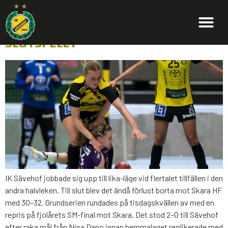
FÖRLUST I SISTA MATCHEN INFÖR
SLUTSPELET
IK Sävehof jobbade sig upp till lika-läge vid flertalet tillfällen i den
andra halvleken. Till slut blev det ändå förlust borta mot Skara HF
med 30–32. Grundserien rundades på tisdagskvällen av med en
repris på fjolårets SM-final mot Skara. Det stod 2–0 till Sävehof
efter raka mål från Nina Dano innan hemmalaget replikerade med