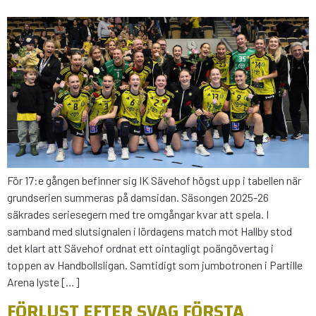
För 17:e gången befinner sig IK Sävehof högst upp i tabellen när
grundserien summeras på damsidan. Säsongen 2025-26
säkrades seriesegern med tre omgångar kvar att spela. I
samband med slutsignalen i lördagens match mot Hallby stod
det klart att Sävehof ordnat ett ointagligt poängövertag i
toppen av Handbollsligan. Samtidigt som jumbotronen i Partille
Arena lyste […]
FÖRLUST EFTER SVAG FÖRSTA