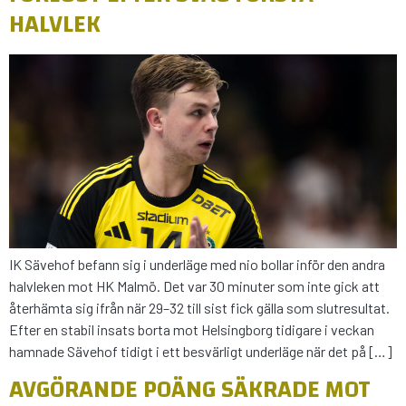
HALVLEK
IK Sävehof befann sig i underläge med nio bollar inför den andra
halvleken mot HK Malmö. Det var 30 minuter som inte gick att
återhämta sig ifrån när 29–32 till sist fick gälla som slutresultat.
Efter en stabil insats borta mot Helsingborg tidigare i veckan
hamnade Sävehof tidigt i ett besvärligt underläge när det på […]
AVGÖRANDE POÄNG SÄKRADE MOT