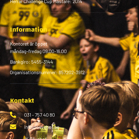
Herrar Challenge Cup Mästare: 2014
Information
Kontoret är öppet
måndag-fredag 09.00-16.00
Bankgiro: 5455-3144
Organisationsnummer: 857202-3912
Kontakt
031 - 757 40 80
info@savehof.se
IK Sävehof