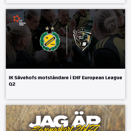
IK Sävehofs motståndare i EHF European League
Q2