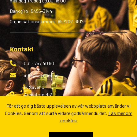
måndag-fredag 09.00-16.00
Bankgiro: 5455-3144
Organisationsnummer: 857202-3912
Kontakt
031 - 757 40 80
info@savehof.se
IK Sävehof
Arenatorget 2
433 38 Partille
För att ge dig bästa upplevelsen av vår webbplats använder vi
Cookies. Genom att surfa vidare godkänner du det.
Läs mer om
Fler kontaktvägar
cookies