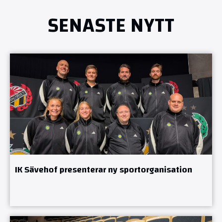
SENASTE NYTT
IK Sävehof presenterar ny sportorganisation