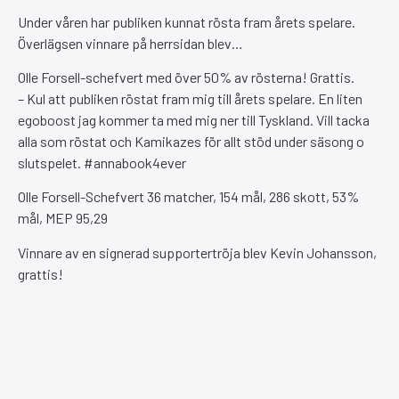
Under våren har publiken kunnat rösta fram årets spelare.
Överlägsen vinnare på herrsidan blev…
Olle Forsell-schefvert med över 50% av rösterna! Grattis.
– Kul att publiken röstat fram mig till årets spelare. En liten
egoboost jag kommer ta med mig ner till Tyskland. Vill tacka
alla som röstat och Kamikazes för allt stöd under säsong o
slutspelet. #annabook4ever
Olle Forsell-Schefvert 36 matcher, 154 mål, 286 skott, 53%
mål, MEP 95,29
Vinnare av en signerad supportertröja blev Kevin Johansson,
grattis!