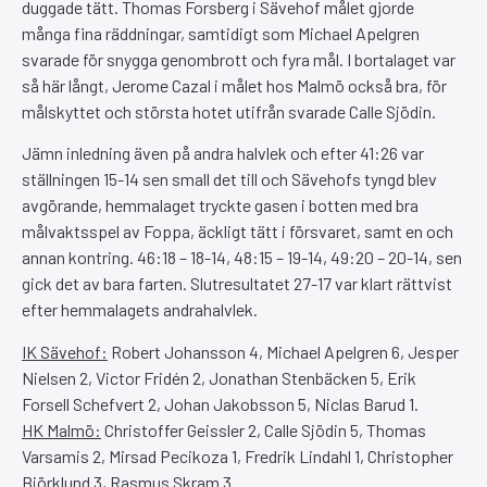
duggade tätt. Thomas Forsberg i Sävehof målet gjorde
många fina räddningar, samtidigt som Michael Apelgren
svarade för snygga genombrott och fyra mål. I bortalaget var
så här långt, Jerome Cazal i målet hos Malmö också bra, för
målskyttet och största hotet utifrån svarade Calle Sjödin.
Jämn inledning även på andra halvlek och efter 41:26 var
ställningen 15-14 sen small det till och Sävehofs tyngd blev
avgörande, hemmalaget tryckte gasen i botten med bra
målvaktsspel av Foppa, äckligt tätt i försvaret, samt en och
annan kontring. 46:18 – 18-14, 48:15 – 19-14, 49:20 – 20-14, sen
gick det av bara farten. Slutresultatet 27-17 var klart rättvist
efter hemmalagets andrahalvlek.
IK Sävehof:
Robert Johansson 4, Michael Apelgren 6, Jesper
Nielsen 2, Victor Fridén 2, Jonathan Stenbäcken 5, Erik
Forsell Schefvert 2, Johan Jakobsson 5, Niclas Barud 1.
HK Malmö:
Christoffer Geissler 2, Calle Sjödin 5, Thomas
Varsamis 2, Mirsad Pecikoza 1, Fredrik Lindahl 1, Christopher
Björklund 3, Rasmus Skram 3.