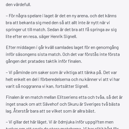
den värdefull.
– För några spelare i laget är det en ny arena, och det känns
bra att bekanta sig med den så att allt inte är nytt när vi
springer ut till match. Sedan är det bra att få springa av sig
lite efter en resa, säger Henrik Signell.
Efter middagen i går kväll samlades laget för en genomgång
inför säsongens sista match. Och det var förstås inte första
gången det pratades taktik inför finalen.
– Vi påminde om saker som är viktiga att tänka på. Det var
helt enkelt en del i förberedelserna och nu känner vi att vi har
varit så noggranna vi kan, fortsätter Signell.
Finalen är en match mellan Elitseriens etta och tvåa, så det är
inget snack om att Sävehof och Skuru är Sveriges två bästa
lag. Återstår bara att se vilket som är allra bäst.
– Vi gillar det här läget. Vi är ödmjuka inför uppgiften men
tycker om att spela de stora matcherna. Vi har slitit hårt för