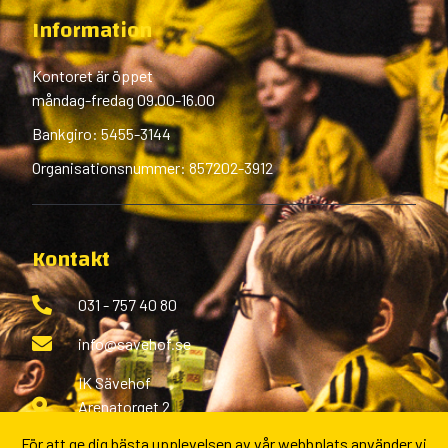
Information
Kontoret är öppet
måndag-fredag 09.00-16.00
Bankgiro: 5455-3144
Organisationsnummer: 857202-3912
Kontakt
031 - 757 40 80
info@savehof.se
IK Sävehof
Arenatorget 2
433 38 Partille
För att ge dig bästa upplevelsen av vår webbplats använder vi