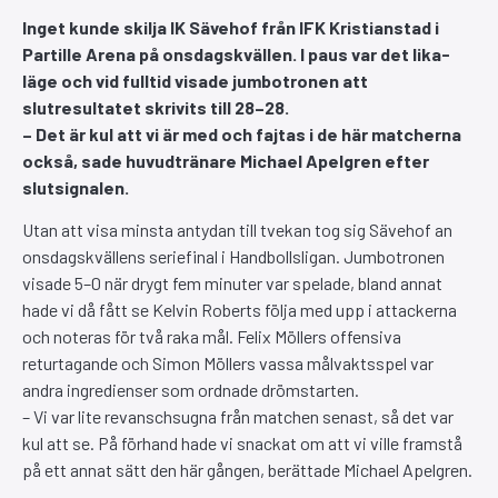
Inget kunde skilja IK Sävehof från IFK Kristianstad i
Partille Arena på onsdagskvällen. I paus var det lika-
läge och vid fulltid visade jumbotronen att
slutresultatet skrivits till 28–28.
– Det är kul att vi är med och fajtas i de här matcherna
också, sade huvudtränare Michael Apelgren efter
slutsignalen.
Utan att visa minsta antydan till tvekan tog sig Sävehof an
onsdagskvällens seriefinal i Handbollsligan. Jumbotronen
visade 5–0 när drygt fem minuter var spelade, bland annat
hade vi då fått se Kelvin Roberts följa med upp i attackerna
och noteras för två raka mål. Felix Möllers offensiva
returtagande och Simon Möllers vassa målvaktsspel var
andra ingredienser som ordnade drömstarten.
– Vi var lite revanschsugna från matchen senast, så det var
kul att se. På förhand hade vi snackat om att vi ville framstå
på ett annat sätt den här gången, berättade Michael Apelgren.