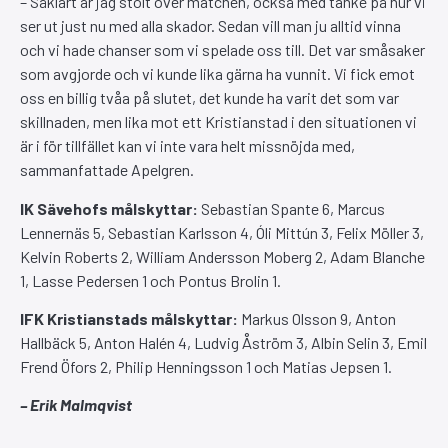
– Såklart är jag stolt över matchen, också med tanke på hur vi
ser ut just nu med alla skador. Sedan vill man ju alltid vinna
och vi hade chanser som vi spelade oss till. Det var småsaker
som avgjorde och vi kunde lika gärna ha vunnit. Vi fick emot
oss en billig tvåa på slutet, det kunde ha varit det som var
skillnaden, men lika mot ett Kristianstad i den situationen vi
är i för tillfället kan vi inte vara helt missnöjda med,
sammanfattade Apelgren.
IK Sävehofs målskyttar:
Sebastian Spante 6, Marcus
Lennernäs 5, Sebastian Karlsson 4, Óli Mittún 3, Felix Möller 3,
Kelvin Roberts 2, William Andersson Moberg 2, Adam Blanche
1, Lasse Pedersen 1 och Pontus Brolin 1.
IFK Kristianstads målskyttar:
Markus Olsson 9, Anton
Hallbäck 5, Anton Halén 4, Ludvig Åström 3, Albin Selin 3, Emil
Frend Öfors 2, Philip Henningsson 1 och Matias Jepsen 1.
– Erik Malmqvist