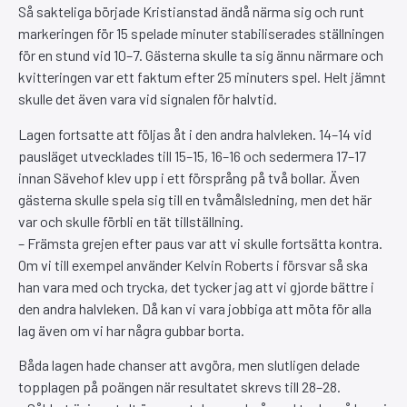
Så sakteliga började Kristianstad ändå närma sig och runt
markeringen för 15 spelade minuter stabiliserades ställningen
för en stund vid 10–7. Gästerna skulle ta sig ännu närmare och
kvitteringen var ett faktum efter 25 minuters spel. Helt jämnt
skulle det även vara vid signalen för halvtid.
Lagen fortsatte att följas åt i den andra halvleken. 14–14 vid
pausläget utvecklades till 15–15, 16–16 och sedermera 17–17
innan Sävehof klev upp i ett försprång på två bollar. Även
gästerna skulle spela sig till en tvåmålsledning, men det här
var och skulle förbli en tät tillställning.
– Främsta grejen efter paus var att vi skulle fortsätta kontra.
Om vi till exempel använder Kelvin Roberts i försvar så ska
han vara med och trycka, det tycker jag att vi gjorde bättre i
den andra halvleken. Då kan vi vara jobbiga att möta för alla
lag även om vi har några gubbar borta.
Båda lagen hade chanser att avgöra, men slutligen delade
topplagen på poängen när resultatet skrevs till 28–28.