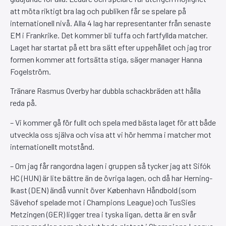
att möta riktigt bra lag och publiken får se spelare på
internationell nivå. Alla 4 lag har representanter från senaste
EM i Frankrike. Det kommer bli tuffa och fartfyllda matcher.
Laget har startat på ett bra sätt efter uppehållet och jag tror
formen kommer att fortsätta stiga, säger manager Hanna
Fogelström.
Tränare Rasmus Overby har dubbla schackbräden att hålla
reda på.
– Vi kommer gå för fullt och spela med bästa laget för att både
utveckla oss själva och visa att vi hör hemma i matcher mot
internationellt motstånd.
– Om jag får rangordna lagen i gruppen så tycker jag att Sifók
HC (HUN) är lite bättre än de övriga lagen, och då har Herning-
Ikast (DEN) ändå vunnit över København Håndbold (som
Sävehof spelade mot i Champions League) och TusSies
Metzingen (GER) ligger trea i tyska ligan, detta är en svår