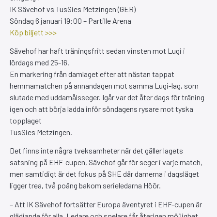
IK Sävehof vs TusSies Metzingen (GER)
Söndag 6 januari 19:00 – Partille Arena
Köp biljett >>>
Sävehof har haft träningsfritt sedan vinsten mot Lugi i
lördags med 25-16.
En markering från damlaget efter att nästan tappat
hemmamatchen på annandagen mot samma Lugi-lag, som
slutade med uddamålsseger. Igår var det åter dags för träning
igen och att börja ladda inför söndagens rysare mot tyska
topplaget
TusSies Metzingen.
Det finns inte några tveksamheter när det gäller lagets
satsning på EHF-cupen, Sävehof går för seger i varje match,
men samtidigt är det fokus på SHE där damerna i dagsläget
ligger trea, två poäng bakom serieledarna Höör.
– Att IK Sävehof fortsätter Europa äventyret i EHF-cupen är
glädjande för alla. Ledare och spelare får återigen möjlighet