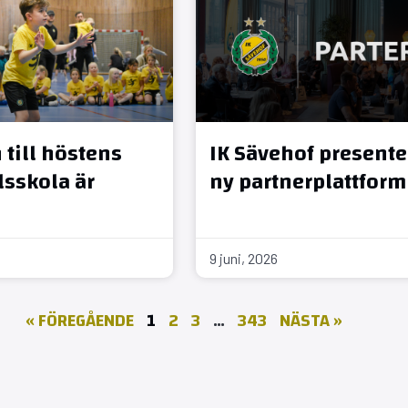
till höstens
IK Sävehof presente
sskola är
ny partnerplattform
9 juni, 2026
« FÖREGÅENDE
1
2
3
…
343
NÄSTA »