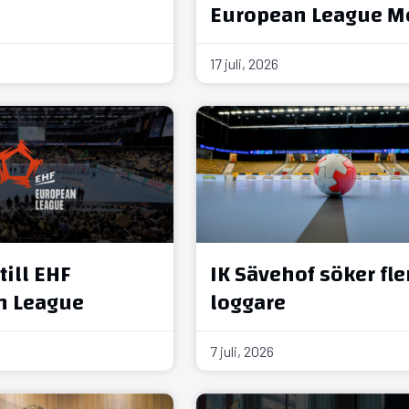
European League M
17 juli, 2026
till EHF
IK Sävehof söker fle
n League
loggare
7 juli, 2026