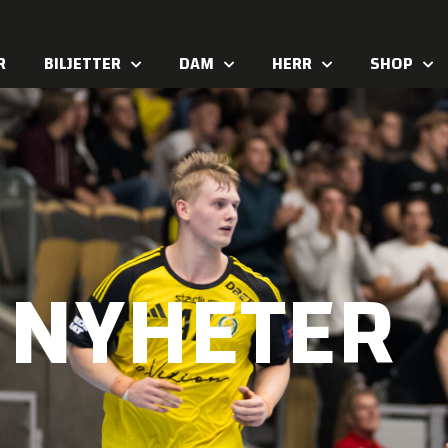
R
BILJETTER
DAM
HERR
SHOP
NYHETER