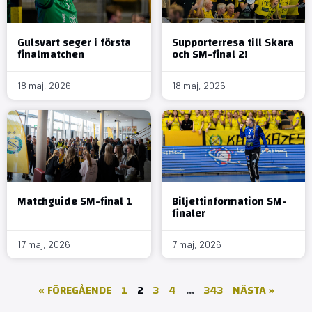
Gulsvart seger i första
Supporterresa till Skara
finalmatchen
och SM-final 2!
18 maj, 2026
18 maj, 2026
Matchguide SM-final 1
Biljettinformation SM-
finaler
17 maj, 2026
7 maj, 2026
« FÖREGÅENDE
1
2
3
4
…
343
NÄSTA »