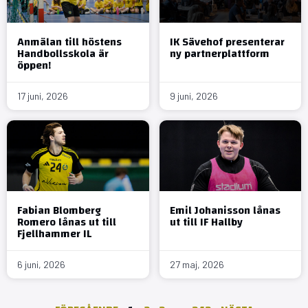
Anmälan till höstens
IK Sävehof presenterar
Handbollsskola är
ny partnerplattform
öppen!
17 juni, 2026
9 juni, 2026
Fabian Blomberg
Emil Johanisson lånas
Romero lånas ut till
ut till IF Hallby
Fjellhammer IL
6 juni, 2026
27 maj, 2026