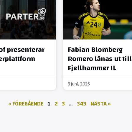
of presenterar
Fabian Blomberg
erplattform
Romero lånas ut till
Fjellhammer IL
6 juni, 2026
« FÖREGÅENDE
1
2
3
…
343
NÄSTA »