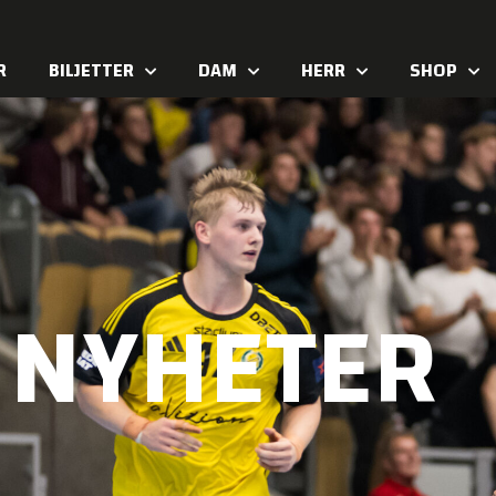
R
BILJETTER
DAM
HERR
SHOP
NYHETER