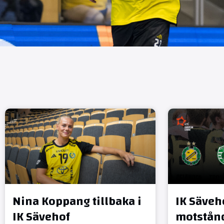
Nina Koppang tillbaka i
IK Säveh
IK Sävehof
motstånd