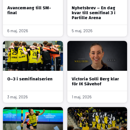
Avancemang till SM-
Nyhetsbrev – En dag
final
kvar till semifinal 3 i
Partille Arena
6 maj, 2026
5 maj, 2026
0–3 i semifinalserien
Victoria Solli Berg klar
för IK Sävehof
3 maj, 2026
1 maj, 2026