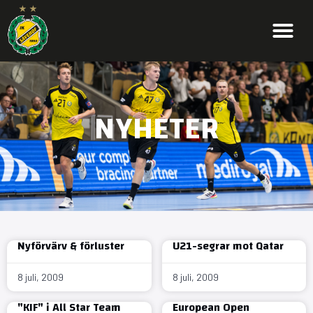
NYHETER
Nyförvärv & förluster
U21-segrar mot Qatar
8 juli, 2009
8 juli, 2009
"KIF" i All Star Team
European Open