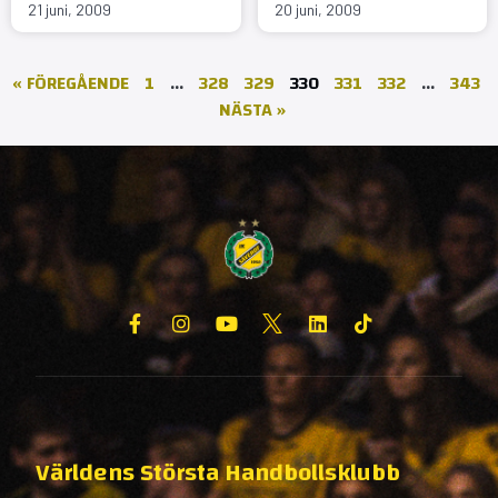
21 juni, 2009
20 juni, 2009
« FÖREGÅENDE
1
…
328
329
330
331
332
…
343
NÄSTA »
Världens Största Handbollsklubb