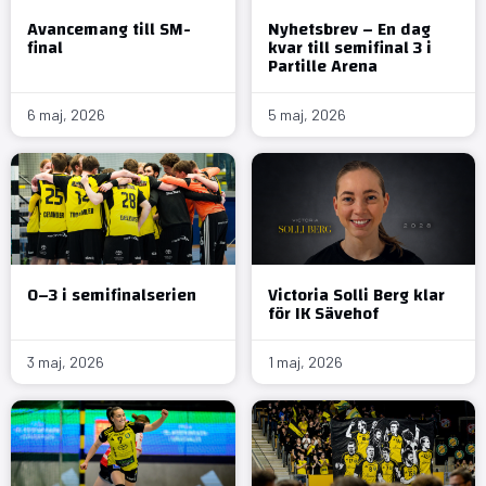
Avancemang till SM-
Nyhetsbrev – En dag
final
kvar till semifinal 3 i
Partille Arena
6 maj, 2026
5 maj, 2026
0–3 i semifinalserien
Victoria Solli Berg klar
för IK Sävehof
3 maj, 2026
1 maj, 2026