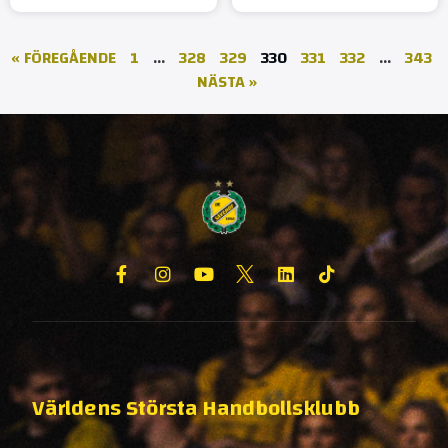
« FÖREGÅENDE
1
…
328
329
330
331
332
…
343
NÄSTA »
Världens Största Handbollsklubb