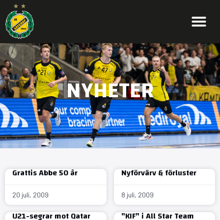
NYHETER
Grattis Abbe 50 år
Nyförvärv & förluster
20 juli, 2009
8 juli, 2009
U21-segrar mot Qatar
"KIF" i All Star Team