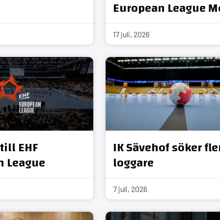
European League M
17 juli, 2026
till EHF
IK Sävehof söker fle
n League
loggare
7 juli, 2026