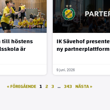
till höstens
IK Sävehof presente
sskola är
ny partnerplattform
9 juni, 2026
« FÖREGÅENDE
1
2
3
…
343
NÄSTA »