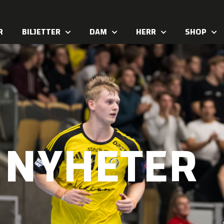
R
BILJETTER
DAM
HERR
SHOP
NYHETER