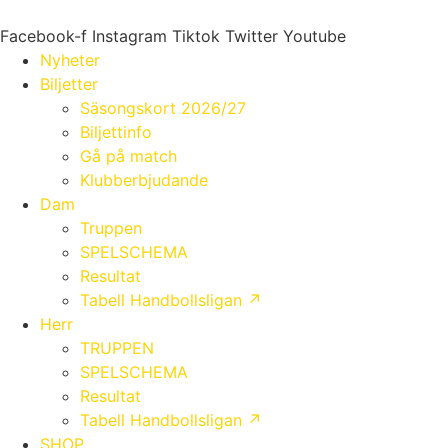
Hoppa
till
Facebook-f
Instagram
Tiktok
Twitter
Youtube
innehåll
Nyheter
Biljetter
Säsongskort 2026/27
Biljettinfo
Gå på match
Klubberbjudande
Dam
Truppen
SPELSCHEMA
Resultat
Tabell Handbollsligan ↗
Herr
TRUPPEN
SPELSCHEMA
Resultat
Tabell Handbollsligan ↗
SHOP