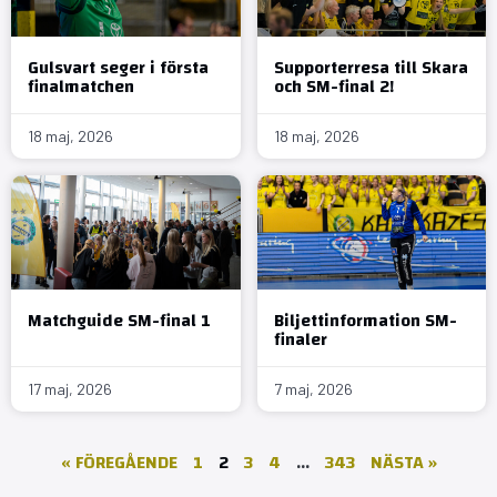
Gulsvart seger i första
Supporterresa till Skara
finalmatchen
och SM-final 2!
18 maj, 2026
18 maj, 2026
Matchguide SM-final 1
Biljettinformation SM-
finaler
17 maj, 2026
7 maj, 2026
« FÖREGÅENDE
1
2
3
4
…
343
NÄSTA »