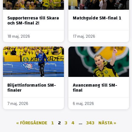
Supporterresa till Skara
Matchguide SM-final 1
och SM-final 2!
18 maj, 2026
17 maj, 2026
Biljettinformation SM-
Avancemang till SM-
finaler
final
7 maj, 2026
6 maj, 2026
« FÖREGÅENDE
1
2
3
4
…
343
NÄSTA »