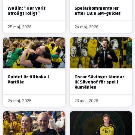
Wallin: “Har varit
Spelarkommentarer
otroligt roligt”
efter 18:e SM-guldet
25 maj, 2026
24 maj, 2026
Guldet är tillbaka i
Oscar Sävinger lämnar
Partille
IK Sävehof för spel i
Rumänien
24 maj, 2026
23 maj, 2026