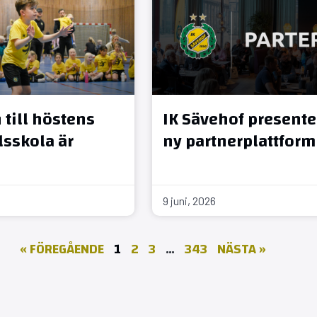
till höstens
IK Sävehof presente
sskola är
ny partnerplattform
9 juni, 2026
« FÖREGÅENDE
1
2
3
…
343
NÄSTA »