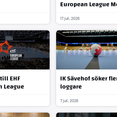
European League M
17 juli, 2026
till EHF
IK Sävehof söker fle
n League
loggare
7 juli, 2026