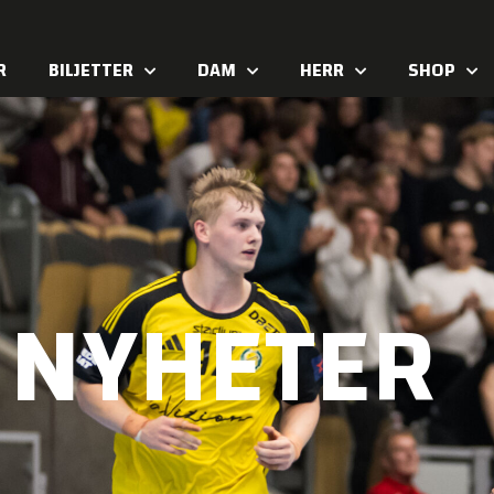
R
BILJETTER
DAM
HERR
SHOP
NYHETER