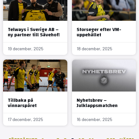
Telways i Sverige AB –
Storseger efter VM-
ny partner till Sävehof!
uppehållet
19 december, 2025
18 december, 2025
Tillbaka på
Nyhetsbrev –
vinnarspåret
Julklappsmatchen
17 december, 2025
16 december, 2025