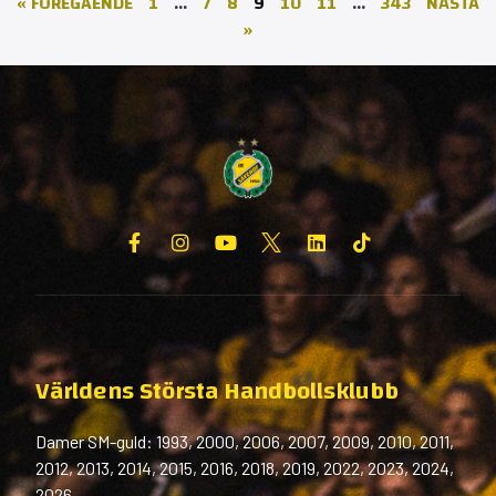
« FÖREGÅENDE
1
…
7
8
9
10
11
…
343
NÄSTA
»
Världens Största Handbollsklubb
Damer SM-guld: 1993, 2000, 2006, 2007, 2009, 2010, 2011,
2012, 2013, 2014, 2015, 2016, 2018, 2019, 2022, 2023, 2024,
2026