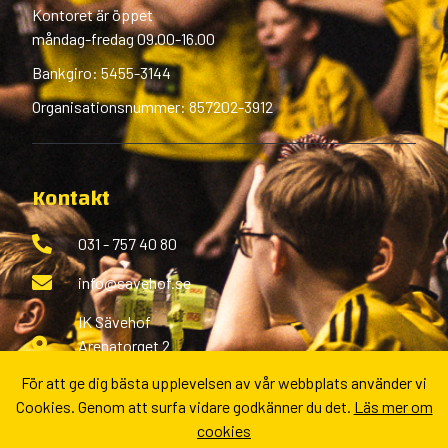
Kontoret är öppet
måndag-fredag 09.00-16.00
Bankgiro: 5455-3144
Organisationsnummer: 857202-3912
Kontakt
031 - 757 40 80
info@savehof.se
IK Sävehof
Arenatorget 2
433 38 Partille
För att ge dig bästa upplevelsen av vår webbplats använder vi
Cookies. Genom att surfa vidare godkänner du det.
Läs mer om
Fler kontaktvägar
cookies